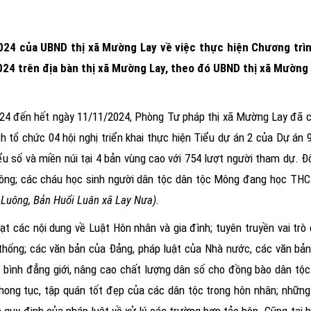
24 của UBND thị xã Mường Lay về việc thực hiện Chương trìn
2024 trên địa bàn thị xã Mường Lay, theo đó UBND thị xã Mường
24 đến hết ngày 11/11/2024, Phòng Tư pháp thị xã Mường Lay đã ch
 tổ chức 04 hội nghị triển khai thực hiện
Tiểu dự án 2 của Dự án 
iểu số và miền núi
tại 4 bản vùng cao với 754 lượt người tham dự. Đ
Mông; các cháu học sinh người dân tộc dân tộc Mông đang học TH
Luông, Bản Huổi Luân xã Lay Nưa).
ạt các nội dung về Luật Hôn nhân và gia đình; tuyên truyền vai trò
 thống; các văn bản của Đảng, pháp luật của Nhà nước, các văn bả
, bình đẳng giới, nâng cao chất lượng dân số cho đồng bào dân tộc 
hong tục, tập quán tốt đẹp của các dân tộc trong hôn nhân; những