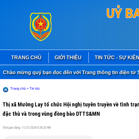
UỶ B
TRANG CHỦ
GIỚI THIỆU
TIN TỨC - SỰ KIỆ
ào mừng quý bạn đọc đến với Trang thông tin điện tử Sở
Trang chủ
> Tin tức
Thị xã Mường Lay tổ chức Hội nghị tuyên truyền về tình tr
đặc thù và trong vùng đồng bào DTTS&MN
Thời gian đăng: 11/21/2024 8:38:20 PM