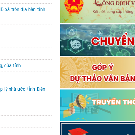
D xã trên địa bàn tỉnh
3
g, của tỉnh
áp lý nhà ước tỉnh Điện