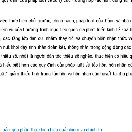
uy định của pháp luật về xử lý các trường hợp tảo hôn. Cũng tại h
iệc thực hiện chủ trương, chính sách, pháp luật của Đảng và nhà 
ệm vụ của Chương trình mục tiêu quốc gia phát triển kinh tế - xã 
, các tầng lớp dân cư
nhằm thay đổi và chuyển biến nhận thức
v
 núi; khơi dậy tinh thần đoàn kết, thống nhất trong cộng đồng các
c thiểu số, nhất là người dân tộc thiểu số nghèo, thực hiện có hiệu
ã hiểu biết hơn các quy định của pháp luật về tảo hôn, hôn nhân c
uật”, giảm thiểu tình trạng tảo hôn và hôn nhân cận huyết tại địa ph
bản, góp phần thực hiện hiệu quả nhiệm vụ chính trị