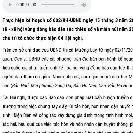
Thực hiện kế hoạch số 602/KH-UBND ngày 15 tháng 3 năm 20
tế - xã hội vùng đồng bào dân tộc thiểu số và miền núi năm 
chủ trì tổ chức thực hiện 04 Hội nghị.
Trên cơ sở chỉ đạo của UBND thị xã Mường Lay, từ ngày 02/11/20
quan, đơn vị; UBND các xã, phường trên địa bàn ban hành kế hoạch
tiêu quốc gia phát triển kinh tế - xã hội vùng đồng bào dân tộc th
người dân tham dự gồm:
Nhóm
phụ nữ, nam giới người dân tộc 
cao (
Bản Huổi Min phường Sông Đà; Bản Hô Nậm Cản, Bản Hô Huổi 
Tại Hội nghị, được các Báo cáo viên pháp luật cấp huyện truyền đ
trường trong việc chung tay đẩy lùi tảo hôn, hôn nhân cận huyết
tỉnh
Điện Biên về công tác xây dựng gia đình trong tình hình mới
tác hại, hậu quả của
việc
tảo hôn và hôn nhân cận huyết thống; p