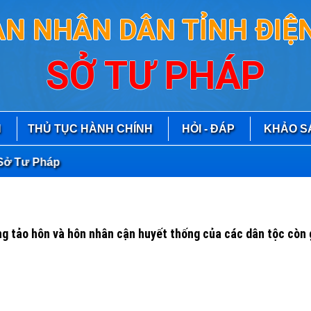
AN NHÂN DÂN TỈNH ĐIỆN
SỞ TƯ PHÁP
N
THỦ TỤC HÀNH CHÍNH
HỎI - ĐÁP
KHẢO S
 Tư Pháp
ạng tảo hôn và hôn nhân cận huyết thống của các dân tộc còn