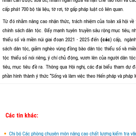
nhân cần được xóa bỏ, nhằm ngăn ngừa và hạn chế tảo hôn và các q
cấp
phá
t
700 bộ tài liệu, tờ rơi, tờ gấp pháp luật có liên quan.
Từ đó nhằm nâng cao nhận thức, trách nhiệm của toàn xã hội về v
chính sách dân tộc. Đẩy mạnh tuyên truyền sâu rộng mục tiêu, nhi
thiểu số và miền núi giai đoạn 2021 - 2025 đến
(các
)
cấp,
ngành
sách dân tộc, giảm nghèo vùng đồng bào dân tộc thiểu số và miền
tộc thiểu số nói riêng, ý chí chủ động, vươn lên của người dân tộ
tiêu, mục tiêu đề ra. Thông qua Hội nghị, các đại biểu tham dự đ
phần hình thành ý thức “Sống và làm việc theo Hiến pháp và pháp l
Các tin khác:
Chi bộ Các phòng chuyên môn nâng cao chất lượng kiểm tra văn 