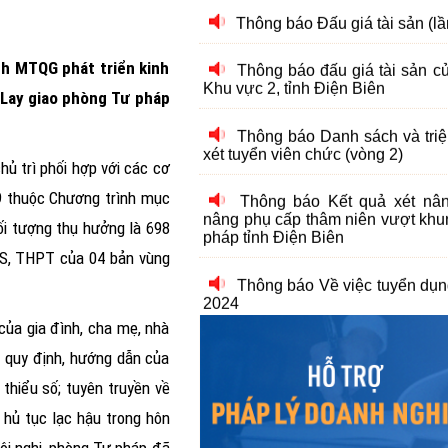
Thông báo đấu giá tài sản 
Khu vực 2, tỉnh Điện Biên
h MTQG phát triển kinh
Thông báo Danh sách và triệu
 Lay giao phòng Tư pháp
xét tuyển viên chức (vòng 2)
Thông báo Kết quả xét nâ
nâng phụ cấp thâm niên vượt khu
ủ trì phối hợp với các cơ
pháp tỉnh Điện Biên
9 thuộc Chương trình mục
ối tượng thụ hưởng là 698
Thông báo Về việc tuyển dụ
2024
CS, THPT của 04 bản vùng
Thông báo Kết quả xét nâ
nâng phụ cấp thâm niên nghề đợ
 của gia đình, cha mẹ, nhà
tỉnh Điện Biên
n quy định, hướng dẫn của
Thông báo Danh sách và triệu
thiểu số; tuyên truyền về
xét tuyển viên chức (Vòng 2)
 hủ tục lạc hậu trong hôn
Thông báo Về việc tuyển dụ