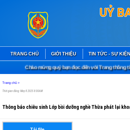
UỶ B
TRANG CHỦ
GIỚI THIỆU
TIN TỨC - SỰ KIỆ
Chào mừng quý bạn đọc đến với Trang thông tin 
Trang chủ
>
Thời gian đăng: May 8 2025 8:00AM
Thông báo chiêu sinh Lớp bồi dưỡng nghề Thừa phát lại kho
Tải file