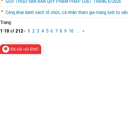
GIỚI THIỆU VĂN BẢN QUY PHẠM PHÁP LUẬT THÁNG 6/2026
Công khai danh sách tổ chức, cá nhân tham gia mạng lưới tư vấn 
Trang:
1
-
10
of
212
<
1
2
3
4
5
6
7
8
9
10
...
>
Đã kết nối EMC