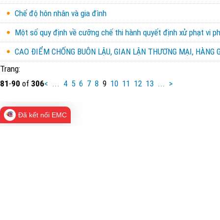
Chế độ hôn nhân và gia đình
Một số quy định về cưỡng chế thi hành quyết định xử phạt vi ph
CAO ĐIỂM CHỐNG BUÔN LẬU, GIAN LẬN THƯƠNG MẠI, HÀNG G
Trang:
81
-
90
of
306
<
...
4
5
6
7
8
9
10
11
12
13
...
>
Đã kết nối EMC