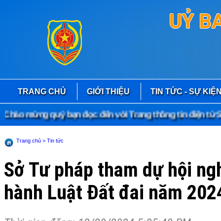
UỶ B
TRANG CHỦ
GIỚI THIỆU
TIN TỨC - SỰ KIỆ
ào mừng quý bạn đọc đến với Trang thông tin điện tử Sở
Trang chủ
> Tin tức
Sở Tư pháp tham dự hội nghị
hành Luật Đất đai năm 202