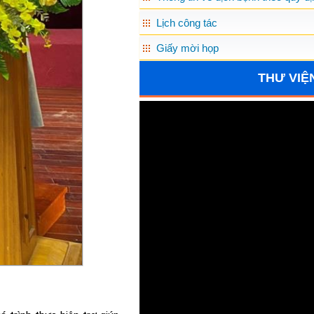
Lịch công tác
Giấy mời họp
THƯ VIỆ