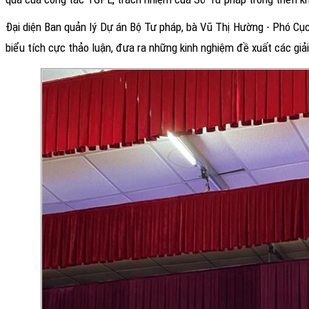
Đại diện Ban quản lý Dự án Bộ Tư pháp, bà Vũ Thị Hường - Phó Cục
biểu tích cực thảo luận, đưa ra những kinh nghiệm đề xuất các giải