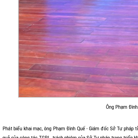
Ông Phạm Đình 
Phát biểu khai mạc, ông Phạm Đình Quế - Giám đốc Sở Tư pháp tỉnh
quả của công tác TGPL, trách nhiệm của Sở Tư pháp trong triển kh