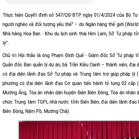
Thực hiện Quyết định số 547/QĐ-BTP ngày 01/4/2024 của Bộ Tư 
người nghèo và đối tượng yếu thế” – do Ngân hàng thế giới (World 
Nhà hàng Hoa Ban - Khu du lịch sinh thái Him Lam, Sở Tư pháp tỉn
lý”.
Chủ trì Hội thảo là ông Phạm Đình Quế - Giám đốc Sở Tư pháp tỉ
Quản đốc Ban quản lý dự án, bà Trần Kiều Oanh – thành viên; đại 
có đại diện lãnh đạo Sở Tư pháp và Trung tâm trợ giúp pháp lý (
phương có đại diện lãnh đạo Cơ quan tiến hành tố tụng 02 cấp (
Mường Ảng, Tòa án nhân dân huyện Điện Biên Đông, Tòa án nhân dâ
chức Trung tâm TGPL nhà nước tỉnh Điện Biên; đại diện lãnh đạo 
Biên Đông, Nậm Pồ, Mường Chà).