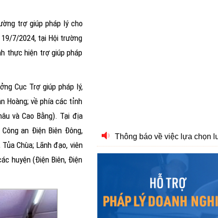
ờng trợ giúp pháp lý cho
 19/7/2024, tại Hội trường
nh thực hiện trợ giúp pháp
Thông báo về việc lựa chọn l
ởng Cục Trợ giúp pháp lý,
Công khai danh sách tổ chức
n Hoàng; về phía các tỉnh
tư vấn viên pháp luật trên địa bàn 
hâu và Cao Bằng). Tại địa
, Công an Điện Biên Đông,
Thông báo Đấu giá tài sản 
 Tủa Chùa; Lãnh đạo, viên
Thông báo Đấu giá tài sản 
ác huyện (Điện Biên, Điện
Thông báo Đấu giá tài sản 
Thông báo đấu giá tài sản 
Điện Biên