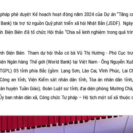
pháp phê duyệt Kế hoạch hoạt động năm 2024 của Dự án “Tăng cư
Bank) tài trợ từ nguồn Quỹ phát triển xã hội Nhật Bản (JSDF). Ngày
h Điện Biên đã tổ chức Hội thảo “Chia sẻ kinh nghiệm trong quá trì
nh Điện Biên. Tham dự hội thảo có bà Vũ Thị Hường - Phó Cục trư
diện Ngân hàng Thế giới (World Bank) tại Việt Nam - Ông Nguyễn Xuâ
TGPL) 05 tỉnh phía Bắc (gồm: Lạng Sơn, Lào Cai, Vĩnh Phúc, Lai C
Công an tỉnh, Viện Kiểm sát nhân dân tỉnh, Tòa án nhân dân tỉnh
n huyện Tuần Giáo); Đoàn Luật sư tỉnh; đại diện phòng Mường Chà,
Ủy ban nhân dân xã, Công chức Tư pháp – Hộ tịch một số xã thuộc c