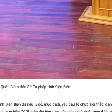
Quế - Giám đốc Sở Tư pháp tỉnh Điện Biên
 Điện Biên đã nêu lý do, mục đích, yêu cầu tổ chức Hội thảo; đánh 
ai thực hiện TGPL trên địa bàn tỉnh, cũng như khái quát mục đích, 