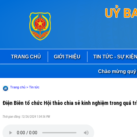
UỶ B
TRANG CHỦ
GIỚI THIỆU
TIN TỨC - SỰ KIỆ
Chào mừng quý bạn đọc 
Trang chủ
> Tin tức
Điện Biên tổ chức Hội thảo chia sẻ kinh nghiệm trong quá tr
Thời gian đăng: 12/26/2024 1:04:56 PM