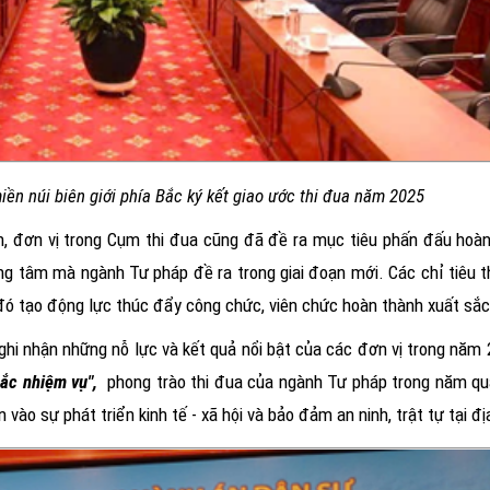
ền núi biên giới phía Bắc ký kết giao ước thi đua năm 2025
, đơn vị trong Cụm thi đua cũng đã đề ra mục tiêu phấn đấu hoà
ọng tâm mà ngành Tư pháp đề ra trong giai đoạn mới. Các chỉ tiêu 
 đó tạo động lực thúc đẩy công chức, viên chức hoàn thành xuất sắ
ghi nhận những nỗ lực và kết quả nổi bật của các đơn vị trong năm
sắc nhiệm vụ",
phong trào thi đua của ngành Tư pháp trong năm qu
vào sự phát triển kinh tế - xã hội và bảo đảm an ninh, trật tự tại đ