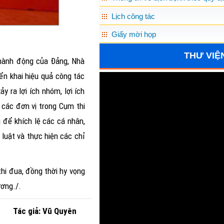
Lịch công tác
Giấy mời họp
THƯ VIỆ
 hành động của Đảng, Nhà
ển khai hiệu quả công tác
y ra lợi ích nhóm, lợi ích
 các đơn vị trong Cụm thi
 để khích lệ các cá nhân,
 luật và thực hiện các chỉ
hi đua, đồng thời hy vọng
ương./.
Tác giả: Vũ Quyên