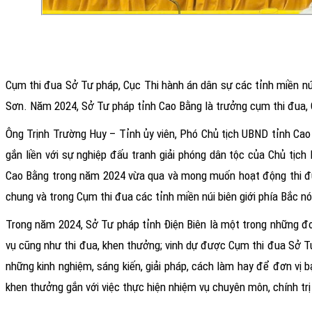
Cụm thi đua Sở Tư pháp, Cục Thi hành án dân sự các tỉnh miền núi 
Sơn. Năm 2024, Sở Tư pháp tỉnh Cao Bằng là trưởng cụm thi đua, 
Ông Trịnh Trường Huy – Tỉnh ủy viên, Phó Chủ tịch UBND tỉnh Ca
gắn liền với sự nghiệp đấu tranh giải phóng dân tộc của Chủ tịch
Cao Bằng trong năm 2024 vừa qua và mong muốn hoạt động thi đu
chung và trong Cụm thi đua các tỉnh miền núi biên giới phía Bắc nói
Trong năm 2024, Sở Tư pháp tỉnh Điện Biên là một trong những đơ
vụ cũng như thi đua, khen thưởng; vinh dự được Cụm thi đua Sở Tư 
những kinh nghiệm, sáng kiến, giải pháp, cách làm hay để đơn vị b
khen thưởng gắn với việc thực hiện nhiệm vụ chuyên môn, chính trị