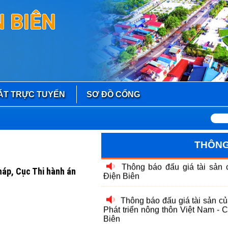
Công khai danh sách tổ chức
tư vấn viên pháp luật trên địa bàn 
 BIÊN
Thông báo Đấu giá tài sản 
Thông báo Đấu giá tài sản 
Thông báo Đấu giá tài sản 
ÁT TRỰC TUYẾN
SƠ ĐỒ CỔNG
Thông báo đấu giá tài sản 
Điện Biên
THÔNG
Thông báo đấu giá tài sản c
Phát triển nông thôn Việt Nam -
Biên
háp, Cục Thi hành án
Thông báo Đấu giá tài sản (
Thông báo đấu giá tài sản 
Khu vực 2, tỉnh Điện Biên