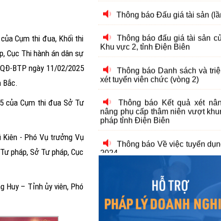
Thông báo Danh sách và triệu
xét tuyển viên chức (vòng 2)
của Cụm thi đua, Khối thi
Thông báo Kết quả xét nâ
p, Cục Thi hành án dân sự
nâng phụ cấp thâm niên vượt khu
pháp tỉnh Điện Biên
67/QĐ-BTP ngày 11/02/2025
a Bắc.
Thông báo Về việc tuyển dụ
2024
025 của Cụm thi đua Sở Tư
Thông báo Kết quả xét nâ
nâng phụ cấp thâm niên nghề đợ
 Kiên - Phó Vụ trưởng Vụ
tỉnh Điện Biên
 Tư pháp, Sở Tư pháp, Cục
Thông báo Danh sách và triệu
xét tuyển viên chức (Vòng 2)
g Huy – Tỉnh ủy viên, Phó
Thông báo Về việc tuyển dụ
2023