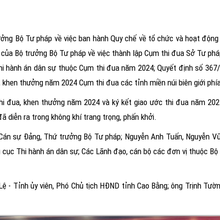
ng Bộ Tư pháp về việc ban hành Quy chế về tổ chức và hoạt động 
ủa Bộ trưởng Bộ Tư pháp về việc thành lập Cụm thi đua Sở Tư phá
c Thi hành án dân sự thuộc Cụm thi đua năm 2024; Quyết định số 3
, khen thưởng năm 2024 Cụm thi đua các tỉnh miền núi biên giới phí
 thi đua, khen thưởng năm 2024 và ký kết giao ước thi đua năm 2
ã diễn ra trong không khí trang trọng, phấn khởi.
n Cán sự Đảng, Thứ trưởng Bộ Tư pháp; Nguyễn Anh Tuấn, Nguyễn Vũ
cục Thi hành án dân sự; Các Lãnh đạo, cán bộ các đơn vị thuộc Bộ
ệ - Tỉnh ủy viên, Phó Chủ tịch HĐND tỉnh Cao Bằng; ông Trịnh Tườn