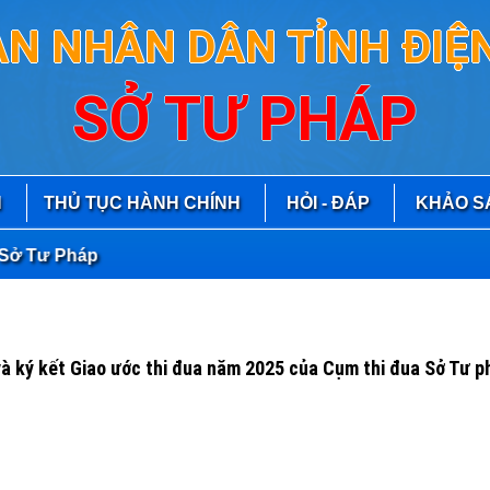
AN NHÂN DÂN TỈNH ĐIỆN
SỞ TƯ PHÁP
N
THỦ TỤC HÀNH CHÍNH
HỎI - ĐÁP
KHẢO S
 Pháp
và ký kết Giao ước thi đua năm 2025 của Cụm thi đua Sở Tư p