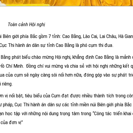
Toàn cảnh Hội nghị
Biên giới phía Bắc gồm 7 tỉnh: Cao Bằng, Lào Cai, Lai Châu, Hà Gian
Cục Thi hành án dân sự tỉnh Cao Bằng là phó cụm thi đua.
o Bằng phát biểu chào mừng Hội nghị, khẳng định Cao Bằng là mảnh
 Hồ Chí Minh. Đồng chí vui mừng và chia sẻ với hội nghị những kết
a của cụm sẽ ngày càng sôi nổi hơn nữa, đóng góp vào sự phát tri
 riêng.
n vị nổi bật, tiêu biểu của Cụm đạt được nhiều thành tích trong c
pháp, Cục Thi hành án dân sự các tỉnh miền núi Biên giới phía Bắc 
ạn học tập với những nội dung trọng tâm trong “Công tác triển khai
 của đơn vị”