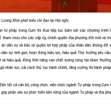
 Lương Khôi phát biểu chỉ đạo tại Hội nghị
n tư pháp trong Cụm thi đua tiếp tục bám sát các chương trình
 để tham mưu cho các cấp ủy, chính quyền địa phương đổi mới và tri
nh án dân sự và bảo vệ quyền lợi hợp pháp của nhân dân; không để xả
 dân sự tinh gọn, hoạt động hiệu lực, hiệu quả.Thứ trưởng yêu cầu
t và hiệu quả, đồng thời nâng cao chất lượng công tác khen thưởng
gũ nhân lực, cải cách thủ tục hành chính, tăng cường thi hành pháp
đến tất cả cán bộ, công chức, viên chức ngành Tư pháp trong Cụm t
, góp phần vào sự phát triển bền vững của ngành Tư pháp và địa ph