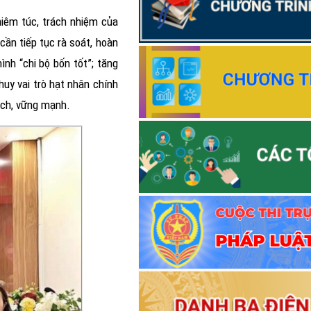
hiêm túc, trách nhiệm của
ộ cần
tiếp tục rà soát, hoàn
nh “chi bộ bốn tốt”; tăng
huy vai trò hạt nhân chính
ạch, vững mạnh.