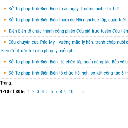
Sở Tư pháp tỉnh Điện Biên tri ân ngày Thương binh - Liệt sĩ
Sở Tư pháp tỉnh Điện Biên tham dự Hội nghị học tập, quán triệt,
Điện Biên tổ chức thành công phiên đấu giá trực tuyến đầu tiên 
Câu chuyện của Páo Mỷ - vướng mắc ly hôn, tranh chấp nuôi con
Biên để được trợ giúp pháp lý miễn phí
Sở Tư pháp tỉnh Điện Biên: Tổ chức tập huấn công tác Bảo vệ b
Sở Tư pháp tỉnh Điện Biên tổ chức Hội nghị sơ kết công tác 6
Trang:
1
-
10
of
306
<
1
2
3
4
5
6
7
8
9
10
...
>