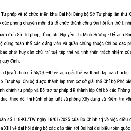
ư pháp về tổ chức triển khai Đại hội Đảng bộ Sở Tư pháp lần thứ 
bộ các phòng chuyên môn đã tổ chức thành công Đại hội lần thứ I, n
Giám đốc Sở Tư pháp; đồng chí Nguyễn Thị Minh Hương - Uỷ viên B
ộ cùng toàn thể các đảng viên và quần chúng thuộc Chi bộ các p
bảo phát huy dân chủ, trí tuệ tập thể và tinh thần trách nhiệm c
g quy định.
 Quyết định số 55/QĐ-ĐU về việc giải thể và thành lập các Chi bộ
 Tư pháp. Chi bộ được thành lập trên cơ sở giải thể Chỉ bộ Phổ biế
Hành chính tư pháp và Bổ trợ tư pháp để thành lập Chi bộ các Phòn
 dục, theo dõi thi hành pháp luật và phòng Xây dựng và Kiểm tra v
uận số 118-KL/TW ngày 18/01/2025 của Bộ Chính trị về việc điều 
XIII về đại hội đảng bộ các cấp tiến tới Đại hội đại biểu toàn quốc