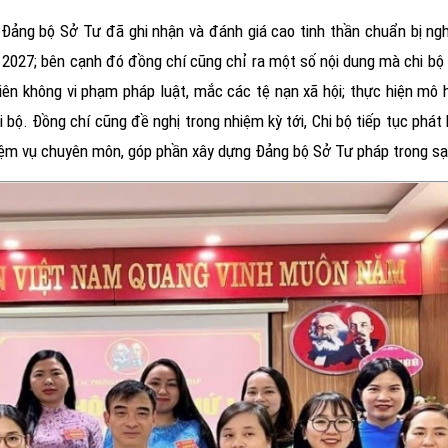
hư Đảng bộ Sở Tư
đã ghi nhận và đánh giá cao tinh thần chuẩn bị ng
202
7; bên cạnh đó đồng chí cũng chỉ ra một số nội dung mà chi b
n không vi phạm pháp luật, mắc các tệ nạn xã hội; thực hiện mô hì
 bộ. Đồng chí cũng đề nghị trong nhiệm kỳ tới, Chi bộ tiếp tục phát 
nhiệm vụ chuyên môn, góp phần xây dựng Đảng bộ Sở Tư pháp trong s