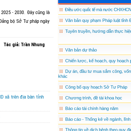
Điều ước quốc tế mà nước CHXHCN 
ỳ 2025
-
2030. Đây cũng là
Văn bản quy phạm Pháp luật tỉnh 
g Đảng bộ Sở Tư pháp ngày
Tuyên truyền, hướng dẫn thực hiện
Tác giả: Trần Nhung
Văn bản dự thảo
Chiến lược, kế hoạch, quy hoạch p
Dự án, đầu tư mua sắm công, vốn
khác
Công bố quy hoạch Sở Tư Pháp
D xã trên địa bàn tỉnh
Chương trình, đề tài khoa học
Báo cáo tài chính hàng năm
3
Báo cáo - Thống kê về ngành, lĩnh
Thông tin về dịch bệnh theo quy đị