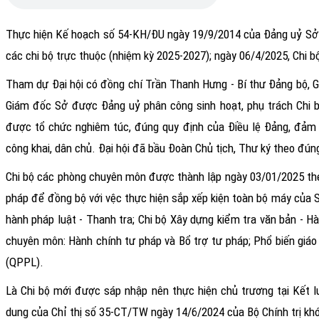
Thực hiện Kế hoạch số 54-KH/ĐU ngày 19/9/2014 của Đảng uỷ Sở T
các chi bộ trực thuộc (nhiệm kỳ 2025-2027); ngày 06/4/2025, Chi 
Tham dự Đại hội có đồng chí Trần Thanh Hưng - Bí thư Đảng bộ, 
Giám đốc Sở được Đảng uỷ phân công sinh hoạt, phụ trách Chi b
được tổ chức nghiêm túc, đúng quy định của Điều lệ Đảng, đảm 
công khai, dân chủ. Đại hội đã bầu Đoàn Chủ tịch,
T
hư ký theo đún
Chi bộ các phòng chuyên môn được thành lập ngày 03/01/2025 theo
pháp để đồng bộ với vệc thực hiện sắp xếp kiện toàn bộ máy của Sở
hành pháp luật - Thanh tra; Chi bộ Xây dựng kiểm tra văn bản - 
chuyên môn: Hành chính tư pháp và Bổ trợ tư pháp; Phổ biến giáo
(QPPL).
Là Chi bộ mới được sáp nhập nên thực hiện chủ trương tại Kết l
dung của Chỉ thị số 35-CT/TW ngày 14/6/2024 của Bộ Chính trị khóa 