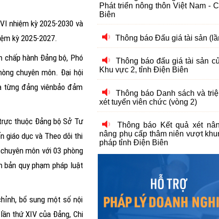
Thông báo đấu giá tài sản 
Khu vực 2, tỉnh Điện Biên
XVI nhiệm kỳ 2025-2030 và
hiệm kỳ 2025-2027.
Thông báo Danh sách và triệu
xét tuyển viên chức (vòng 2)
an chấp hành Đảng bộ, Phó
hòng chuyên môn. Đại hội
Thông báo Kết quả xét nâ
nâng phụ cấp thâm niên vượt khu
ủa từng đảng viênbảo đảm
pháp tỉnh Điện Biên
Thông báo Về việc tuyển dụ
 trực thuộc Đảng bộ Sở Tư
2024
n giáo dục và Theo dõi thi
Thông báo Kết quả xét nâ
g chuyên môn với 03 phòng
nâng phụ cấp thâm niên nghề đợ
tỉnh Điện Biên
ăn bản quy phạm pháp luật
Thông báo Danh sách và triệu
xét tuyển viên chức (Vòng 2)
chỉnh, bổ sung một số nội
 lần thứ XIV của Đảng, Chi
Thông báo Về việc tuyển dụ