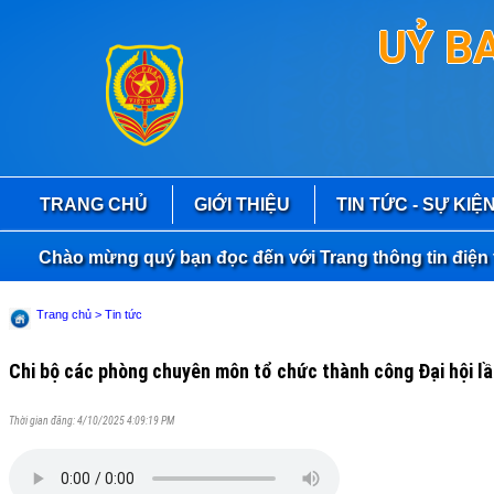
UỶ B
TRANG CHỦ
GIỚI THIỆU
TIN TỨC - SỰ KIỆ
hào mừng quý bạn đọc đến với Trang thông tin điện tử Sở
Trang chủ
> Tin tức
Chi bộ các phòng chuyên môn tổ chức thành công Đại hội lầ
Thời gian đăng: 4/10/2025 4:09:19 PM