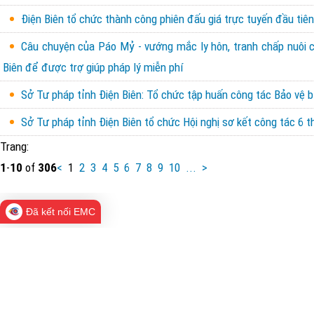
Điện Biên tổ chức thành công phiên đấu giá trực tuyến đầu tiên 
Câu chuyện của Páo Mỷ - vướng mắc ly hôn, tranh chấp nuôi con
Biên để được trợ giúp pháp lý miễn phí
Sở Tư pháp tỉnh Điện Biên: Tổ chức tập huấn công tác Bảo vệ b
Sở Tư pháp tỉnh Điện Biên tổ chức Hội nghị sơ kết công tác 6
Trang:
1
-
10
of
306
<
1
2
3
4
5
6
7
8
9
10
...
>
Đã kết nối EMC