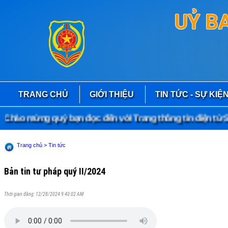
UỶ B
TRANG CHỦ
GIỚI THIỆU
TIN TỨC - SỰ KIỆ
hào mừng quý bạn đọc đến với Trang thông tin điện tử Sở
Trang chủ
> Tin tức
Bản tin tư pháp quý II/2024
Thời gian đăng: 12/28/2024 9:40:02 AM