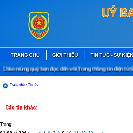
UỶ B
TRANG CHỦ
GIỚI THIỆU
TIN TỨC - SỰ KIỆ
hào mừng quý bạn đọc đến với Trang thông tin điện tử Sở
Trang chủ
> Tin tức
Các tin khác:
Trang:
81
-
90
of
306
<
...
4
5
6
7
8
9
10
11
12
13
...
>