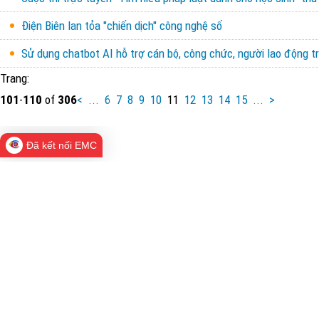
Điện Biên lan tỏa "chiến dịch" công nghệ số
Sử dụng chatbot AI hỗ trợ cán bộ, công chức, người lao động t
Trang:
101
-
110
of
306
<
...
6
7
8
9
10
11
12
13
14
15
...
>
Đã kết nối EMC