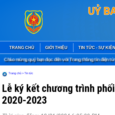
UỶ B
TRANG CHỦ
GIỚI THIỆU
TIN TỨC - SỰ KIỆ
Chào mừng quý bạn đọc đến với Trang thông tin điện tử S
Trang chủ
> Tin tức
Lễ ký kết chương trình phố
2020-2023