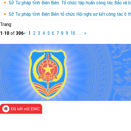
Sở Tư pháp tỉnh Điện Biên: Tổ chức tập huấn công tác Bảo vệ b
Sở Tư pháp tỉnh Điện Biên tổ chức Hội nghị sơ kết công tác 6
Trang:
1
-
10
of
306
<
1
2
3
4
5
6
7
8
9
10
...
>
Đã kết nối EMC