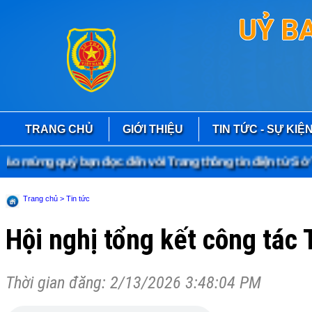
UỶ B
TRANG CHỦ
GIỚI THIỆU
TIN TỨC - SỰ KIỆ
mừng quý bạn đọc đến với Trang thông tin điện tử Sở Tư 
Trang chủ
> Tin tức
Hội nghị tổng kết công tác
Thời gian đăng: 2/13/2026 3:48:04 PM