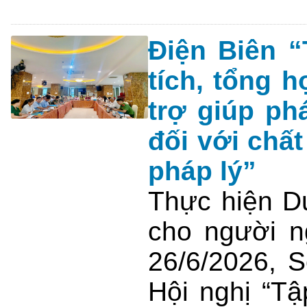
Điện Biên “
tích, tổng 
trợ giúp ph
đối với chất
pháp lý”
Thực hiện D
cho người n
26/6/2026, 
Hội nghị “Tậ