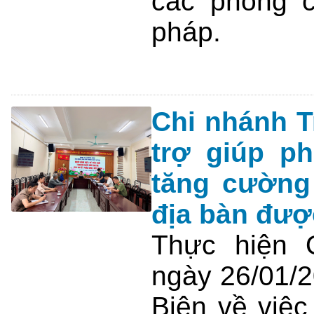
các phòng 
pháp.
Chi nhánh T
trợ giúp p
tăng cường
địa bàn đượ
Thực hiện 
ngày 26/01/2
Biên về việ