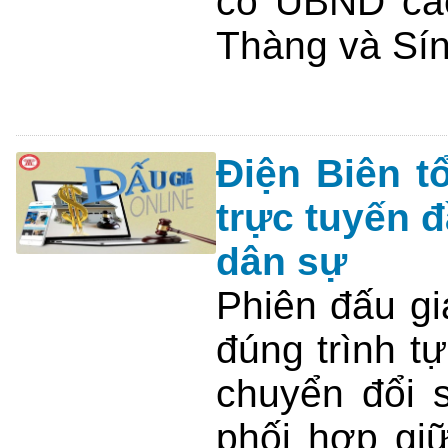
có UBND cá
Thàng và Sí
Điện Biên t
trực tuyến đ
dân sự
Phiên đấu gi
đúng trình t
chuyển đổi 
phối hợp gi