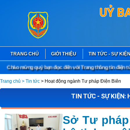
UỶ B
TRANG CHỦ
GIỚI THIỆU
TIN TỨC - SỰ KIỆ
Chào mừng quý bạn đọc đến với Trang thông tin điện tử S
Trang chủ
> Tin tức
> Hoạt động ngành Tư pháp Điện Biên
TIN TỨC - SỰ KIỆN
Sở Tư pháp 