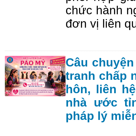
chức hành ng
đơn vị liên q
Câu chuyện 
tranh chấp n
hôn, liên h
nhà ước tỉ
pháp lý miễ