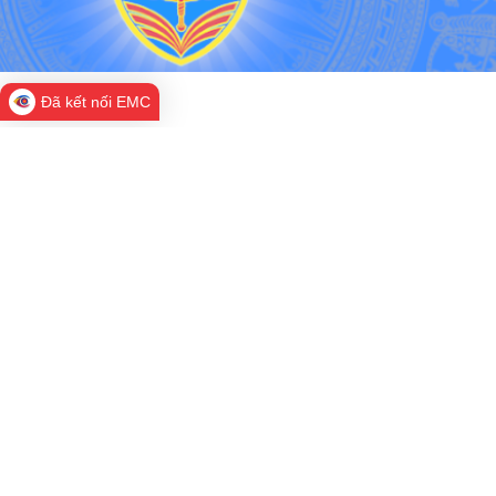
Đã kết nối EMC