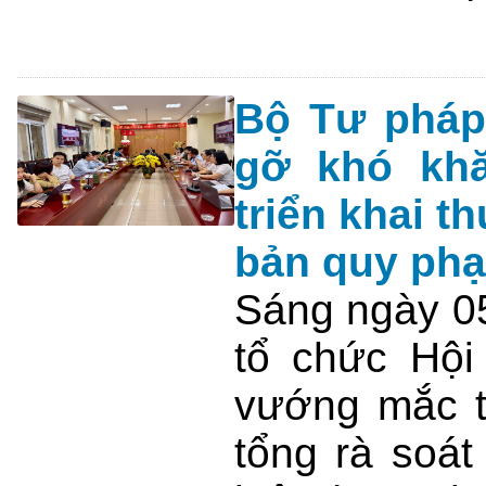
Bộ Tư pháp 
gỡ khó khă
triển khai t
bản quy phạ
Sáng ngày 05
tổ chức Hội
vướng mắc tr
tổng rà soá