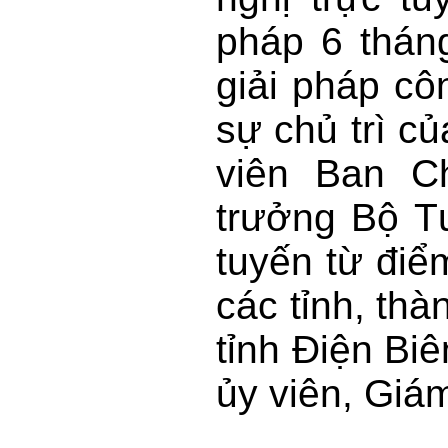
pháp 6 thán
giải pháp cô
sự chủ trì c
viên Ban C
trưởng Bộ Tư
tuyến từ đi
các tỉnh, th
tỉnh Điện Bi
ủy viên, Giá