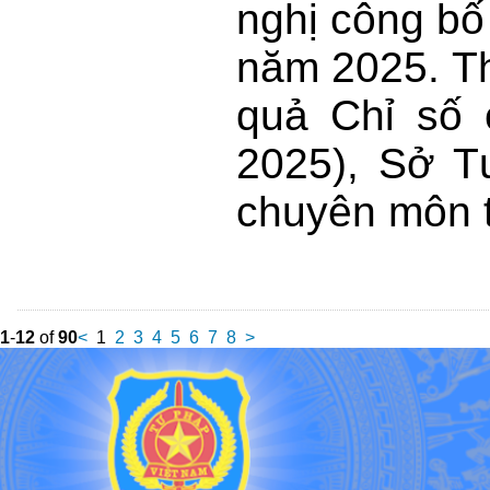
nghị công bố
năm 2025. Th
quả Chỉ số 
2025), Sở T
chuyên môn 
1
-
12
of
90
<
1
2
3
4
5
6
7
8
>