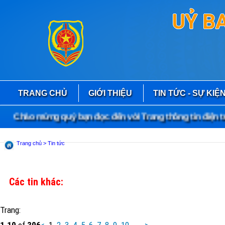
UỶ B
TRANG CHỦ
GIỚI THIỆU
TIN TỨC - SỰ KIỆ
Chào mừng quý bạn đọc đến với Trang thông tin điện tử
Trang chủ
> Tin tức
Các tin khác:
Trang:
1
-
10
of
306
<
1
2
3
4
5
6
7
8
9
10
...
>