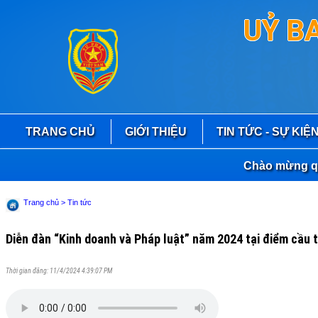
UỶ B
TRANG CHỦ
GIỚI THIỆU
TIN TỨC - SỰ KIỆ
Chào mừng quý bạn
Trang chủ
> Tin tức
Diễn đàn “Kinh doanh và Pháp luật” năm 2024 tại điểm cầu t
Thời gian đăng: 11/4/2024 4:39:07 PM