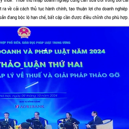
 lý thuế. Thuế thu nhập doanh nghiệp cũng cần sửa đổi trong bối cả
 ra về cải cách thủ tục hành chính, tạo thuận lợi cho doanh nghiệp
g sản đang bộc lộ hạn chế, bất cập cần được điều chỉnh cho phù hợp.