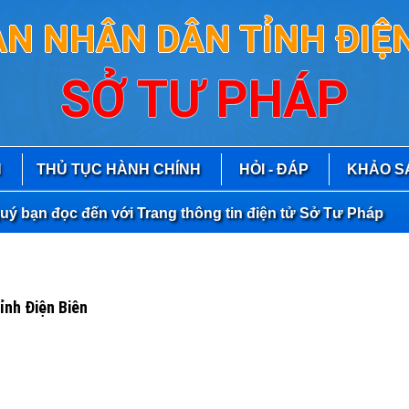
AN NHÂN DÂN TỈNH ĐIỆN
SỞ TƯ PHÁP
N
THỦ TỤC HÀNH CHÍNH
HỎI - ĐÁP
KHẢO S
 đọc đến với Trang thông tin điện tử Sở Tư Pháp
ỉnh Điện Biên