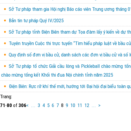
Sở Tư pháp tham gia Hội nghị Báo cáo viên Trung ương tháng 01
Bản tin tư pháp Quý IV/2025
Sở Tư pháp tỉnh Điện Biên tham dự Tọa đàm lấy ý kiến về dự th
Tuyên truyền Cuộc thi trực tuyến “Tìm hiểu pháp luật về bầu cử
Quy định số đơn vị bầu cử, danh sách các đơn vị bầu cử và số 
Sở Tư pháp tổ chức Giải cầu lông và Pickleball chào mừng tổn
chào mừng tổng kết Khối thi đua Nội chính tỉnh năm 2025
Điện Biên: Rực rỡ khí thế mới, hướng tới Đại hội đại biểu toàn 
Trang:
71
-
80
of
306
<
...
3
4
5
6
7
8
9
10
11
12
...
>