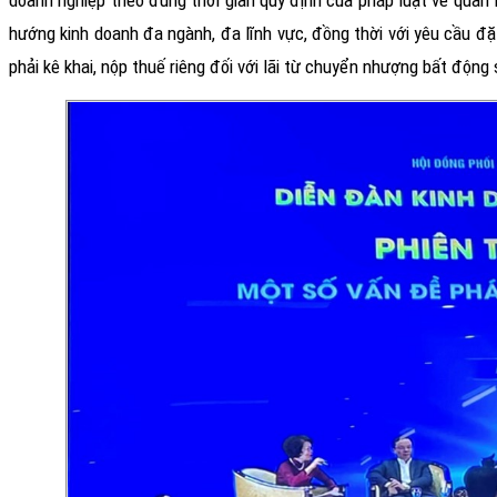
doanh nghiệp theo đúng thời gian quy định của pháp luật về quản
hướng kinh doanh đa ngành, đa lĩnh vực, đồng thời với yêu cầu đặt
phải kê khai, nộp thuế riêng đối với lãi từ chuyển nhượng bất độn