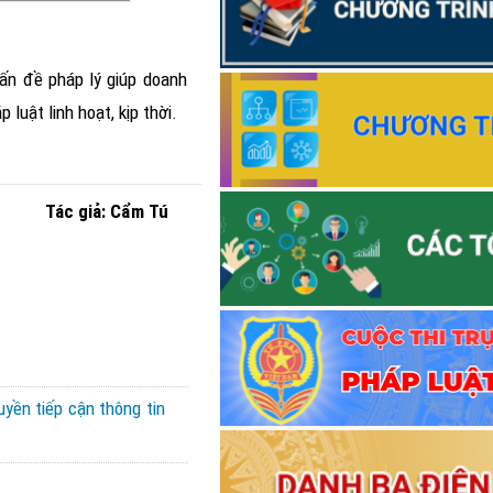
Thông báo Lịch tiếp công dâ
Thông báo Lịch tiếp công dâ
vấn đề pháp lý giúp doanh
luật linh hoạt, kịp thời.
Thông báo Kết quả Cuộc thi t
quyết của Đảng; pháp luật về đạ
hóa trên môi trường số của cán b
Điện Biên năm 2026”
Tác giả: Cẩm Tú
yền tiếp cận thông tin