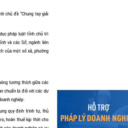
ới chủ đề “Chung tay giải
dục pháp luật tỉnh chủ trì
ỉnh và các Sở, ngành liên
ịch của một số xã, phường
Thông báo về việc lựa chọn l
hông tương thích giữa các
Công khai danh sách tổ chức
an chuẩn bị đối với các dự
tư vấn viên pháp luật trên địa bàn 
doanh nghiệp.
Thông báo Đấu giá tài sản 
ng quy định trình tự, thủ
Thông báo Đấu giá tài sản 
ro, hoàn thuế kịp thời cho