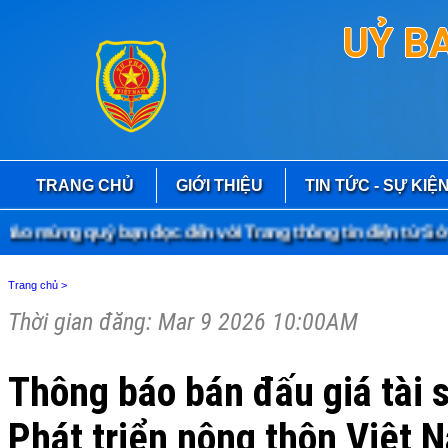
UỶ B
TRANG CHỦ
GIỚI THIỆU
TIN TỨC - SỰ KIỆ
 mừng quý bạn đọc đến với Trang thông tin điện tử Sở T
Trang chủ
>
Thời gian đăng: Mar 9 2026 10:00AM
Thông báo bán đấu giá tài
Phát triển nông thôn Việt