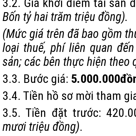
3.2.
Giá khởi điểm tài sản 
Bốn tỷ hai trăm triệu đồng
)
.
(
Mức giá trên đã bao gồm th
loại
t
huế, phí liên quan đế
sản; các bên thực hiện theo 
3.3.
Bước giá:
5
.
000.000
đồ
3.4.
Tiền hồ sơ
mời
tham gia
3.5.
Tiền đặt trước:
420.0
mươi triệu đồng
)
.