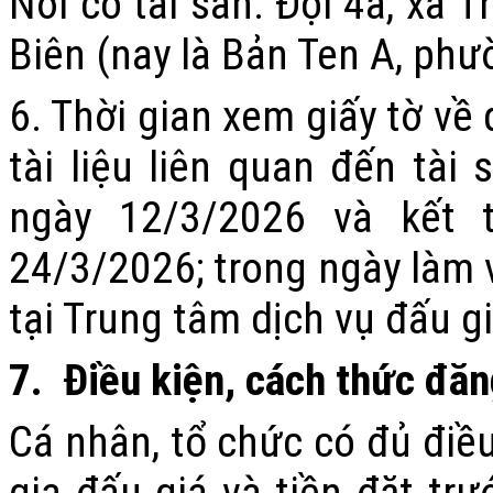
Nơi có tài sản:
Đội 4a, xã 
Biên
(nay là Bản Ten A, phư
6. Thời gian xem giấy tờ về
tài liệu liên quan đến tài
ngày
12/3/2026
và kết 
24/3/2026
; trong ngày làm
tại
Trung tâm dịch vụ đấu gi
7
.
Điều kiện, cách thức đăn
Cá nhân, tổ chức có đủ điề
gia đấu giá và tiền đặt trư