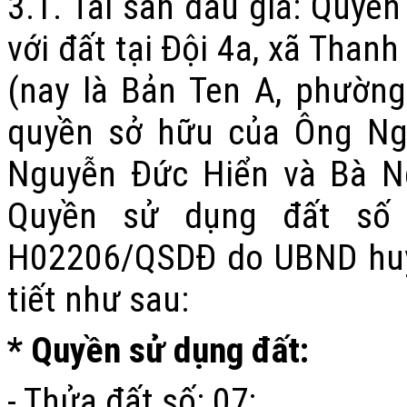
3.1.
Tài sản đấu giá:
Quyền
với đất tại
Đội 4a, xã Than
(nay là Bản Ten A, phường
quyền sở hữu của
Ông Ng
Nguyễn Đức Hiển và Bà 
Quyền sử dụng đất s
H02206/QSDĐ
do
UBND huy
tiết như sau:
* Quyền sử dụng đất:
- Thửa đất số: 07;