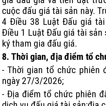
cuộc đấu giá tài sản này. T
4 Điều 38 Luật Đấu giá tà
Điều 1 Luật Đấu giá tài sả
ký tham gia đấu giá
.
8
. Thời gian, địa điểm tổ c
-
Thời gian
tổ chức
phiên
đ
ngày 27/3/2026
;
- Đ
ịa điểm tổ chức
phiên
đấ
dịch vụ đấu giá tài sản
;
đ
ịa c