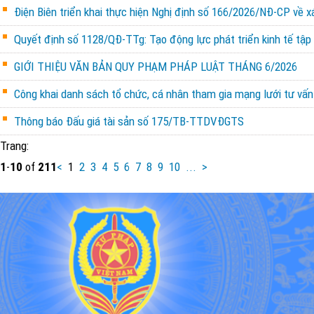
Điện Biên triển khai thực hiện Nghị định số 166/2026/NĐ-CP về x
Quyết định số 1128/QĐ-TTg: Tạo động lực phát triển kinh tế tập 
GIỚI THIỆU VĂN BẢN QUY PHẠM PHÁP LUẬT THÁNG 6/2026
Công khai danh sách tổ chức, cá nhân tham gia mạng lưới tư vấn 
Thông báo Đấu giá tài sản số 175/TB-TTDVĐGTS
Trang:
1
-
10
of
211
<
1
2
3
4
5
6
7
8
9
10
...
>