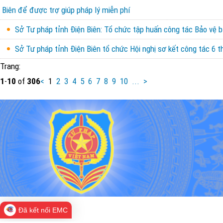
Biên để được trợ giúp pháp lý miễn phí
Sở Tư pháp tỉnh Điện Biên: Tổ chức tập huấn công tác Bảo vệ b
Sở Tư pháp tỉnh Điện Biên tổ chức Hội nghị sơ kết công tác 6
Trang:
1
-
10
of
306
<
1
2
3
4
5
6
7
8
9
10
...
>
Đã kết nối EMC