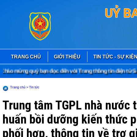
UỶ B
TRANG CHỦ
GIỚI THIỆU
TIN TỨC - SỰ KIỆ
ào mừng quý bạn đọc đến với Trang thông tin điện tử Sở 
Trang chủ
> Tin tức
Trung tâm TGPL nhà nước tỉ
huấn bồi dưỡng kiến thức ph
phối hợp, thông tin về trợ g