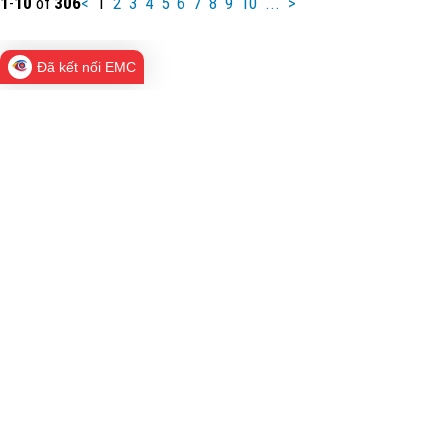
1
-
10
of
306
<
1
2
3
4
5
6
7
8
9
10
...
>
Đã kết nối EMC