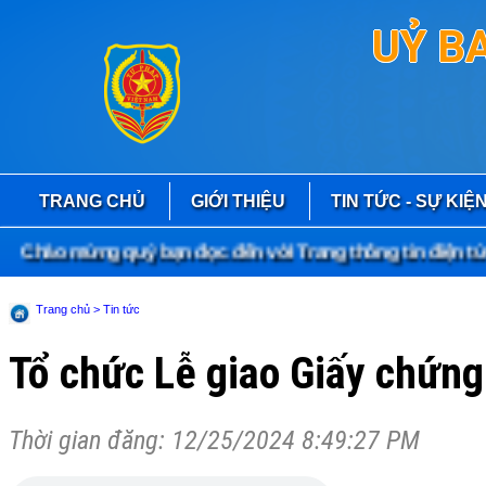
UỶ B
TRANG CHỦ
GIỚI THIỆU
TIN TỨC - SỰ KIỆ
hào mừng quý bạn đọc đến với Trang thông tin điện tử S
Trang chủ
> Tin tức
Tổ chức Lễ giao Giấy chứng
Thời gian đăng: 12/25/2024 8:49:27 PM