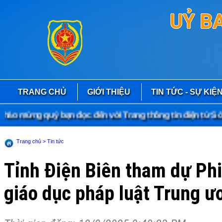
UỶ B
TRANG CHỦ
GIỚI THIỆU
TIN TỨC - SỰ KIỆ
 mừng quý bạn đọc đến với Trang thông tin điện tử Sở Tư
Trang chủ
> Tin tức
Tỉnh Điện Biên tham dự Phi
giáo dục pháp luật Trung ư