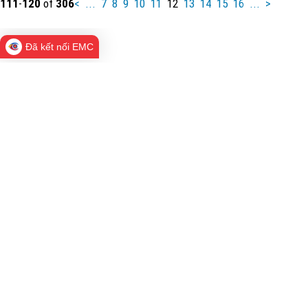
111
-
120
of
306
<
...
7
8
9
10
11
12
13
14
15
16
...
>
Đã kết nối EMC