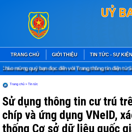
UỶ B
TRANG CHỦ
GIỚI THIỆU
TIN TỨC - SỰ KIỆ
hào mừng quý bạn đọc đến với Trang thông tin điện tử Sở
Trang chủ
> Tin tức
Sử dụng thông tin cư trú t
chíp và ứng dụng VNeID, xá
thống Cơ sở dữ liệu quốc g