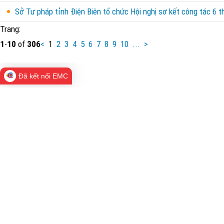
Sở Tư pháp tỉnh Điện Biên tổ chức Hội nghị sơ kết công tác 6
Trang:
1
-
10
of
306
<
1
2
3
4
5
6
7
8
9
10
...
>
Đã kết nối EMC