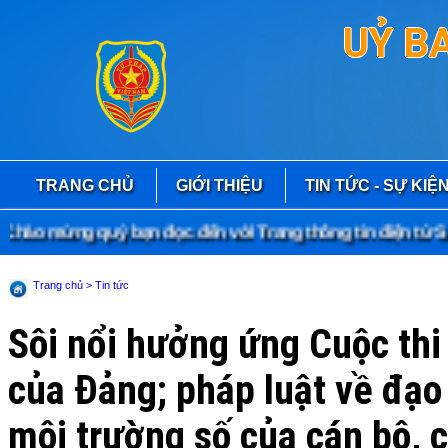
UỶ B
TRANG CHỦ
GIỚI THIỆU
TIN TỨC - SỰ KIỆ
ào mừng quý bạn đọc đến với Trang thông tin điện tử Sở 
Trang chủ
> Tin tức
Sôi nổi hưởng ứng Cuộc thi
của Đảng; pháp luật về đạo
môi trường số của cán bộ, 