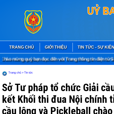
UỶ B
TRANG CHỦ
GIỚI THIỆU
TIN TỨC - SỰ KIỆ
 mừng quý bạn đọc đến với Trang thông tin điện tử Sở T
Trang chủ
> Tin tức
Sở Tư pháp tổ chức Giải cầ
kết Khối thi đua Nội chính
cầu lông và Pickleball chào