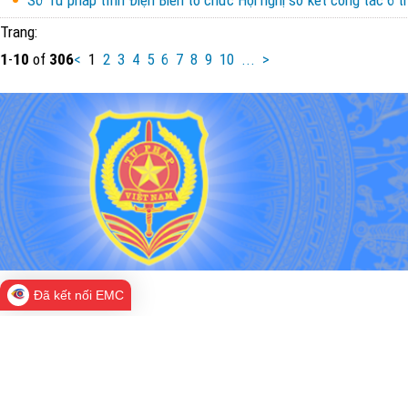
Trang:
1
-
10
of
306
<
1
2
3
4
5
6
7
8
9
10
...
>
Đã kết nối EMC