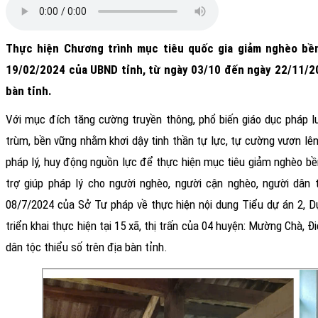
Thực hiện Chương trình mục tiêu quốc gia giảm nghèo bề
19/02/2024 của UBND tỉnh, từ ngày 03/10 đến ngày 22/11/202
bàn tỉnh.
Với mục đích tăng cường truyền thông, phổ biến giáo dục pháp l
trùm, bền vững nhằm khơi dậy tinh thần tự lực, tự cường vươn lê
pháp lý, huy động nguồn lực để thực hiện mục tiêu giảm nghèo bền
trợ giúp pháp lý cho người nghèo, người cận nghèo, người dâ
08/7/2024 của Sở Tư pháp về thực hiện nội dung Tiểu dự án 2, 
triển khai thực hiện tại 15 xã, thị trấn của 04 huyện: Mường Chà,
dân tộc thiểu số trên địa bàn tỉnh.