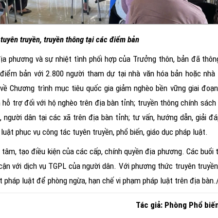
tuyên truyền, truyền thông tại các điểm bản
ịa phương và sự nhiệt tình phối hợp của Trưởng thôn, bản đã thông
61 điểm bản với 2.800 người tham dự tại nhà văn hóa bản hoặc nh
át về Chương trình mục tiêu quốc gia giảm nghèo bền vững giai đoạn
ỗ trợ đối với hộ nghèo trên địa bàn tỉnh; truyền thông chính sách 
 người dân tại các xã trên địa bàn tỉnh; tư vấn, hướng dẫn, giải đ
luật phục vụ công tác tuyên truyền, phổ biến, giáo dục pháp luật.
tâm, tạo điều kiện của các cấp, chính quyền địa phương. Các buổi t
n với dịch vụ TGPL của người dân. Với phương thức truyên truyền,
t pháp luật để phòng ngừa, hạn chế vi phạm pháp luật trên địa bàn.
Tác giả: Phòng Phổ biế