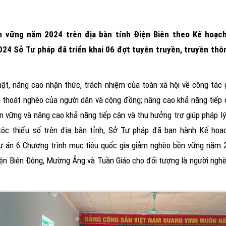
n vững năm 2024 trên địa bàn tỉnh Điện Biên theo Kế hoạc
4 Sở Tư pháp đã triển khai 06 đợt tuyên truyền, truyền thôn
uật, nâng cao nhận thức, trách nhiệm của toàn xã hội về công tác
n thoát nghèo của người dân và cộng đồng; nâng cao khả năng tiếp 
 vững và nâng cao khả năng tiếp cận và thụ hưởng trợ giúp pháp lý;
n tộc thiểu số trên địa bàn tỉnh, Sở Tư pháp đã ban hành Kế h
Dự án 6 Chương trình mục tiêu quốc gia giảm nghèo bền vững năm 
 Điện Biên Đông, Mường Ảng và Tuần Giáo cho đối tượng là người ngh