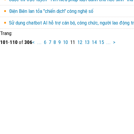
Điện Biên lan tỏa "chiến dịch" công nghệ số
Sử dụng chatbot AI hỗ trợ cán bộ, công chức, người lao động t
Trang:
101
-
110
of
306
<
...
6
7
8
9
10
11
12
13
14
15
...
>