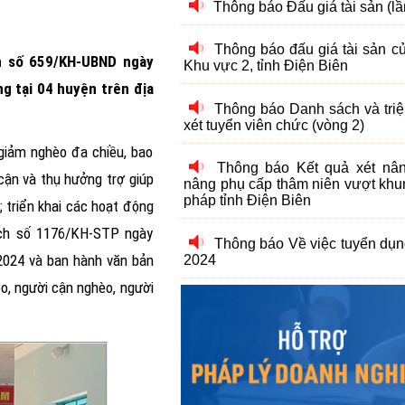
Thông báo Danh sách và triệu
xét tuyển viên chức (vòng 2)
h số 659/KH-UBND ngày
Thông báo Kết quả xét nâ
g tại 04 huyện trên địa
nâng phụ cấp thâm niên vượt khu
pháp tỉnh Điện Biên
 giảm nghèo đa chiều, bao
Thông báo Về việc tuyển dụ
2024
cận và thụ hưởng trợ giúp
 triển khai các hoạt động
Thông báo Kết quả xét nâ
oạch số 1176/KH-STP ngày
nâng phụ cấp thâm niên nghề đợ
tỉnh Điện Biên
2024 và ban hành văn bản
èo, người cận nghèo, người
Thông báo Danh sách và triệu
xét tuyển viên chức (Vòng 2)
Thông báo Về việc tuyển dụ
2023