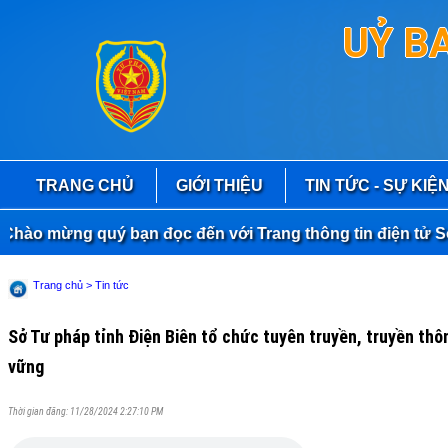
UỶ B
TRANG CHỦ
GIỚI THIỆU
TIN TỨC - SỰ KIỆ
 mừng quý bạn đọc đến với Trang thông tin điện tử Sở Tư
Trang chủ
> Tin tức
Sở Tư pháp tỉnh Điện Biên tổ chức tuyên truyền, truyền thông vê
vững
Thời gian đăng: 11/28/2024 2:27:10 PM