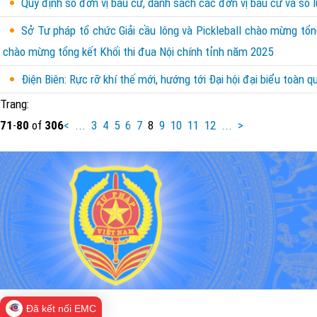
Quy định số đơn vị bầu cử, danh sách các đơn vị bầu cử và số 
Sở Tư pháp tổ chức Giải cầu lông và Pickleball chào mừng tổn
chào mừng tổng kết Khối thi đua Nội chính tỉnh năm 2025
Điện Biên: Rực rỡ khí thế mới, hướng tới Đại hội đại biểu toàn 
Trang:
71
-
80
of
306
<
...
3
4
5
6
7
8
9
10
11
12
...
>
Đã kết nối EMC