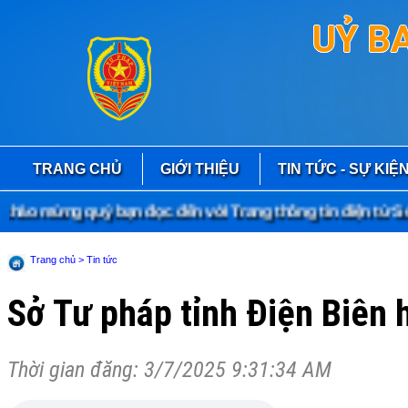
UỶ B
TRANG CHỦ
GIỚI THIỆU
TIN TỨC - SỰ KIỆ
o mừng quý bạn đọc đến với Trang thông tin điện tử Sở 
Trang chủ
> Tin tức
Sở Tư pháp tỉnh Điện Biên 
Thời gian đăng: 3/7/2025 9:31:34 AM