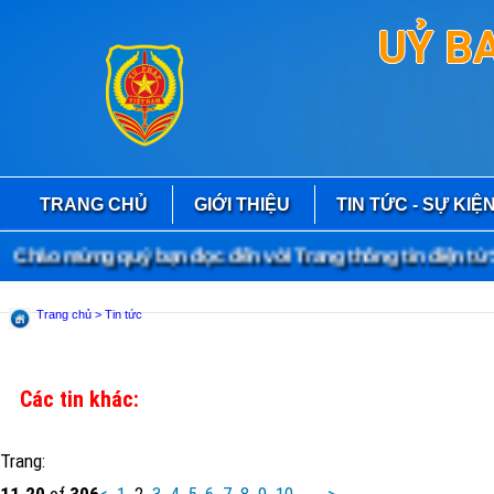
UỶ B
TRANG CHỦ
GIỚI THIỆU
TIN TỨC - SỰ KIỆ
Chào mừng quý bạn đọc đến với Trang thông tin điện tử S
Trang chủ
> Tin tức
Các tin khác:
Trang:
11
-
20
of
306
<
1
2
3
4
5
6
7
8
9
10
...
>