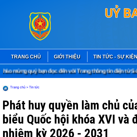
UỶ B
TRANG CHỦ
GIỚI THIỆU
TIN TỨC - SỰ KIỆ
o mừng quý bạn đọc đến với Trang thông tin điện tử Sở T
Trang chủ
> Tin tức
Phát huy quyền làm chủ của
biểu Quốc hội khóa XVI và 
nhiệm kỳ 2026 - 2031