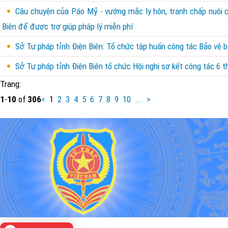
Câu chuyện của Páo Mỷ - vướng mắc ly hôn, tranh chấp nuôi con
Biên để được trợ giúp pháp lý miễn phí
Sở Tư pháp tỉnh Điện Biên: Tổ chức tập huấn công tác Bảo vệ b
Sở Tư pháp tỉnh Điện Biên tổ chức Hội nghị sơ kết công tác 6
Trang:
1
-
10
of
306
<
1
2
3
4
5
6
7
8
9
10
...
>