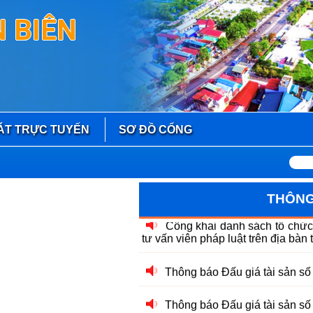
 BIÊN
ÁT TRỰC TUYẾN
SƠ ĐỒ CỔNG
Thông báo về việc lựa chọn l
Công khai danh sách tổ chức
tư vấn viên pháp luật trên địa bàn 
THÔNG
Thông báo Đấu giá tài sản 
Thông báo Đấu giá tài sản 
Thông báo Đấu giá tài sản 