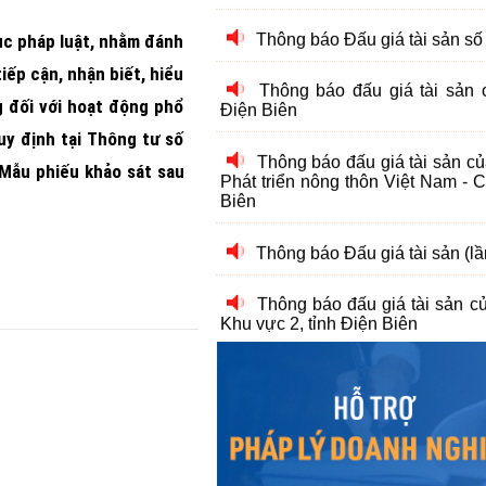
Thông báo đấu giá tài sản 
Điện Biên
ục pháp luật, nhằm đánh
iếp cận, nhận biết, hiểu
Thông báo đấu giá tài sản c
g đối với hoạt động phổ
Phát triển nông thôn Việt Nam -
Biên
uy định tại Thông tư số
Mẫu phiếu khảo sát sau
Thông báo Đấu giá tài sản (
Thông báo đấu giá tài sản 
Khu vực 2, tỉnh Điện Biên
Thông báo Danh sách và triệu
xét tuyển viên chức (vòng 2)
Thông báo Kết quả xét nâ
nâng phụ cấp thâm niên vượt khu
pháp tỉnh Điện Biên
Thông báo Về việc tuyển dụ
2024