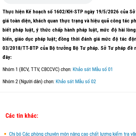
Thực hiện Kế hoạch số 1602/KH-STP ngày 19/5/2026 của Sở T
giá toàn diện, khách quan thực trạng và hiệu quả công tác phổ
biết pháp luật, ý thức chấp hành pháp luật, mức độ hài lòn
biến, giáo dục pháp luật; đồng thời đánh giá mức độ tác độn
03/2018/TT-BTP của Bộ trưởng Bộ Tư pháp. Sở Tư pháp đề ng
đây:
Nhóm 1 (BCV, TTV, CBCCVC) chọn:
Khảo sát Mẫu số 01
Nhóm 2 (Người dân) chọn:
Khảo sát Mẫu số 02
Các tin khác:
Chi bộ Các phòng chuyên môn nâng cao chất lượng kiểm tra văn 