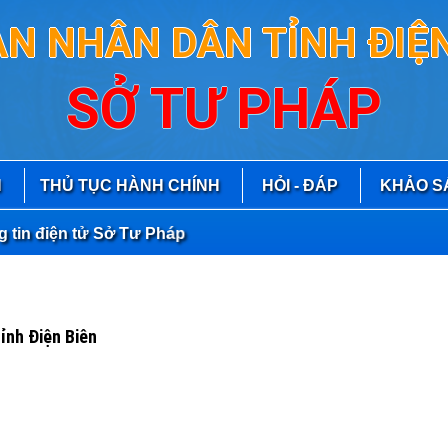
AN NHÂN DÂN TỈNH ĐIỆN
SỞ TƯ PHÁP
N
THỦ TỤC HÀNH CHÍNH
HỎI - ĐÁP
KHẢO S
 điện tử Sở Tư Pháp
ỉnh Điện Biên