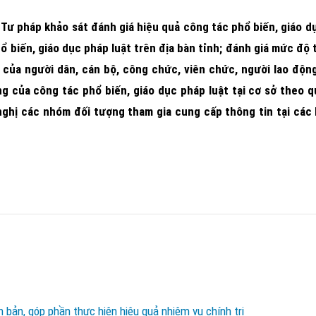
ư pháp khảo sát đánh giá hiệu quả công tác phổ biến, giáo d
 biến, giáo dục pháp luật trên địa bàn tỉnh; đánh giá mức độ t
g của người dân, cán bộ, công chức, viên chức, người lao độn
g của công tác phổ biến, giáo dục pháp luật tại cơ sở theo q
hị các nhóm đối tượng tham gia cung cấp thông tin tại các 
bản, góp phần thực hiện hiệu quả nhiệm vụ chính trị