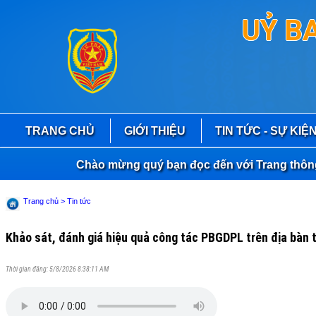
UỶ B
TRANG CHỦ
GIỚI THIỆU
TIN TỨC - SỰ KIỆ
Chào mừng quý bạn đọc đến với Trang thông tin
Trang chủ
> Tin tức
Khảo sát, đánh giá hiệu quả công tác PBGDPL trên địa bàn t
Thời gian đăng: 5/8/2026 8:38:11 AM