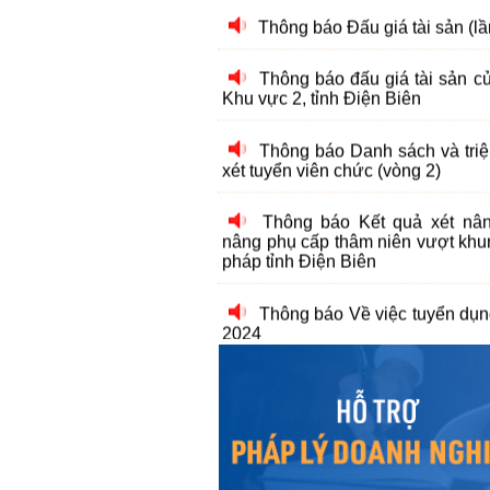
Thông báo đấu giá tài sản 
Khu vực 2, tỉnh Điện Biên
Thông báo Danh sách và triệu
xét tuyển viên chức (vòng 2)
Thông báo Kết quả xét nâ
nâng phụ cấp thâm niên vượt khu
pháp tỉnh Điện Biên
Thông báo Về việc tuyển dụ
2024
Thông báo Kết quả xét nâ
nâng phụ cấp thâm niên nghề đợ
tỉnh Điện Biên
Thông báo Danh sách và triệu
xét tuyển viên chức (Vòng 2)
Thông báo Về việc tuyển dụ