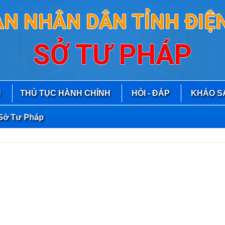
AN NHÂN DÂN TỈNH ĐIỆN
SỞ TƯ PHÁP
N
THỦ TỤC HÀNH CHÍNH
HỎI - ĐÁP
KHẢO S
 Tư Pháp