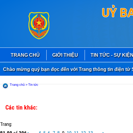
UỶ B
TRANG CHỦ
GIỚI THIỆU
TIN TỨC - SỰ KIỆ
ào mừng quý bạn đọc đến với Trang thông tin điện tử Sở
Trang chủ
> Tin tức
Các tin khác:
Trang:
81
-
90
of
306
<
...
4
5
6
7
8
9
10
11
12
13
...
>