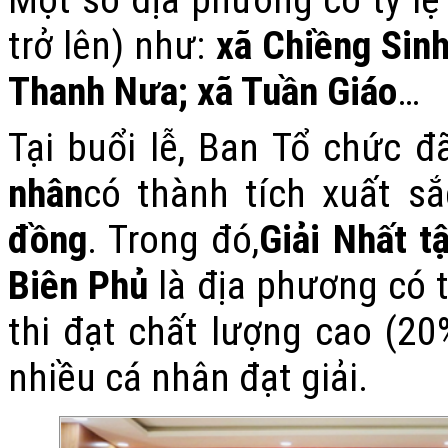
trở lên) như:
xã Chiềng Sin
Thanh Nưa
;
xã Tuần Giáo
…
Tại buổi lễ, Ban Tổ chức 
nhân
có thành tích xuất sắ
đồng
. Trong đó,
Giải Nhất t
Biên Phủ
là địa phương có t
thi đạt chất lượng cao (20%
nhiều cá nhân đạt giải.