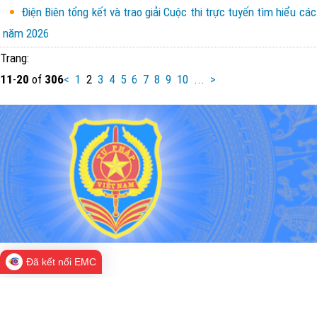
Điện Biên tổng kết và trao giải Cuộc thi trực tuyến tìm hiểu c
năm 2026
Trang:
11
-
20
of
306
<
1
2
3
4
5
6
7
8
9
10
...
>
Đã kết nối EMC