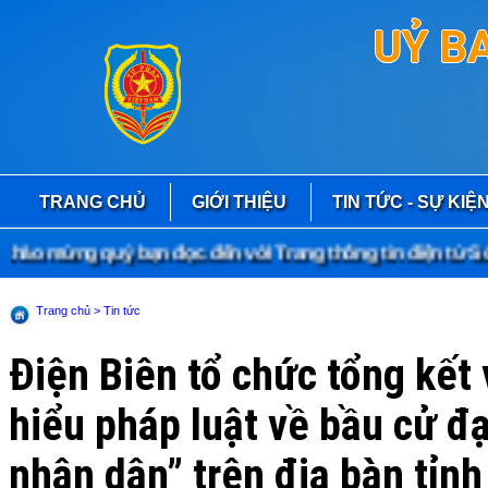
UỶ B
TRANG CHỦ
GIỚI THIỆU
TIN TỨC - SỰ KIỆ
 mừng quý bạn đọc đến với Trang thông tin điện tử Sở Tư
Trang chủ
> Tin tức
Điện Biên tổ chức tổng kết 
hiểu pháp luật về bầu cử đạ
nhân dân” trên địa bàn tỉnh