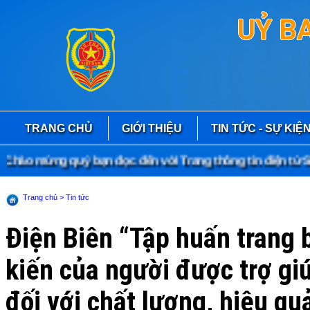
UỶ B
TRANG CHỦ
GIỚI THIỆU
TIN TỨC - SỰ KIỆ
ào mừng quý bạn đọc đến với Trang thông tin điện tử Sở 
Trang chủ
> Tin tức
Điện Biên “Tập huấn trang b
kiến của người được trợ giú
đối với chất lượng, hiệu quả