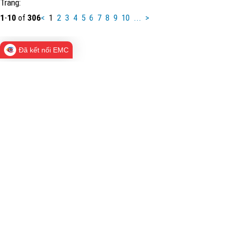
Trang:
1
-
10
of
306
<
1
2
3
4
5
6
7
8
9
10
...
>
Đã kết nối EMC