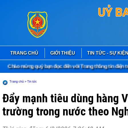
UỶ B
TRANG CHỦ
GIỚI THIỆU
TIN TỨC - SỰ KIỆ
Chào mừng quý bạn đọc đến với Trang thông tin điện tử 
Trang chủ
> Tin tức
Đẩy mạnh tiêu dùng hàng Vi
trường trong nước theo Ng