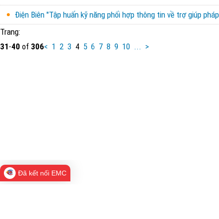
Điện Biên "Tập huấn kỹ năng phối hợp thông tin về trợ giúp ph
Trang:
31
-
40
of
306
<
1
2
3
4
5
6
7
8
9
10
...
>
Đã kết nối EMC