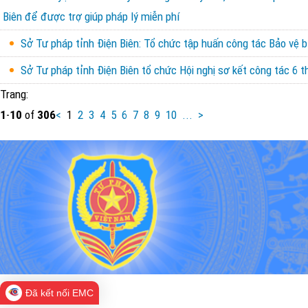
Biên để được trợ giúp pháp lý miễn phí
Sở Tư pháp tỉnh Điện Biên: Tổ chức tập huấn công tác Bảo vệ b
Sở Tư pháp tỉnh Điện Biên tổ chức Hội nghị sơ kết công tác 6
Trang:
1
-
10
of
306
<
1
2
3
4
5
6
7
8
9
10
...
>
Đã kết nối EMC