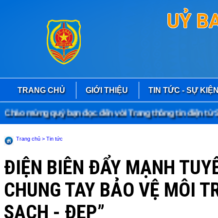
UỶ B
TRANG CHỦ
GIỚI THIỆU
TIN TỨC - SỰ KIỆ
ào mừng quý bạn đọc đến với Trang thông tin điện tử Sở 
Trang chủ
> Tin tức
ĐIỆN BIÊN ĐẨY MẠNH TUY
CHUNG TAY BẢO VỆ MÔI T
SẠCH - ĐẸP”