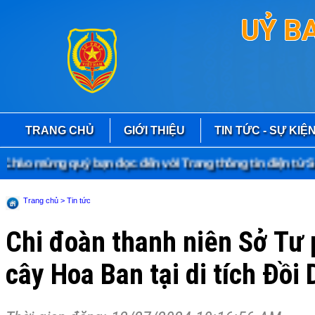
UỶ B
TRANG CHỦ
GIỚI THIỆU
TIN TỨC - SỰ KIỆ
ào mừng quý bạn đọc đến với Trang thông tin điện tử Sở 
Trang chủ
> Tin tức
Chi đoàn thanh niên Sở Tư 
cây Hoa Ban tại di tích Đồi 