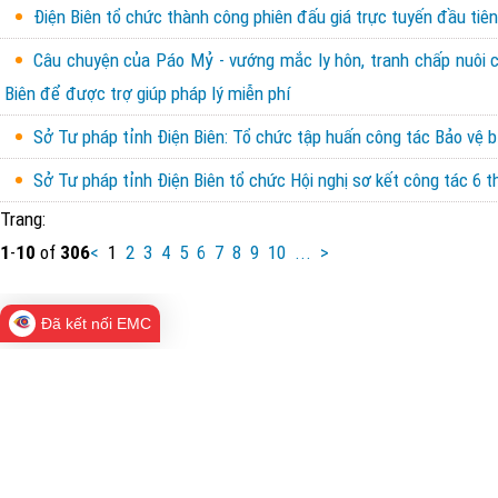
Điện Biên tổ chức thành công phiên đấu giá trực tuyến đầu tiên 
Câu chuyện của Páo Mỷ - vướng mắc ly hôn, tranh chấp nuôi con
Biên để được trợ giúp pháp lý miễn phí
Sở Tư pháp tỉnh Điện Biên: Tổ chức tập huấn công tác Bảo vệ b
Sở Tư pháp tỉnh Điện Biên tổ chức Hội nghị sơ kết công tác 6
Trang:
1
-
10
of
306
<
1
2
3
4
5
6
7
8
9
10
...
>
Đã kết nối EMC