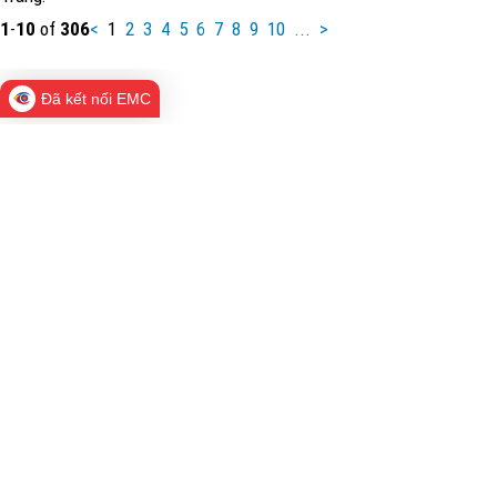
1
-
10
of
306
<
1
2
3
4
5
6
7
8
9
10
...
>
Đã kết nối EMC