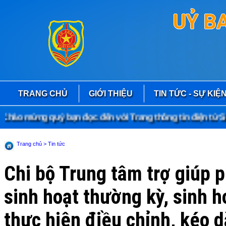
UỶ B
TRANG CHỦ
GIỚI THIỆU
TIN TỨC - SỰ KIỆ
ào mừng quý bạn đọc đến với Trang thông tin điện tử Sở 
Trang chủ
> Tin tức
Chi bộ Trung tâm trợ giúp p
sinh hoạt thường kỳ, sinh h
thực hiện điều chỉnh, kéo d