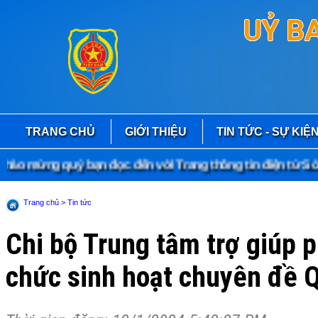
UỶ B
TRANG CHỦ
GIỚI THIỆU
TIN TỨC - SỰ KIỆ
 mừng quý bạn đọc đến với Trang thông tin điện tử Sở T
Trang chủ
> Tin tức
Chi bộ Trung tâm trợ giúp p
chức sinh hoạt chuyên đề Q