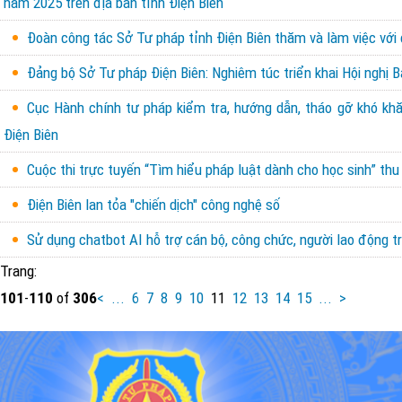
năm 2025 trên địa bàn tỉnh Điện Biên
Đoàn công tác Sở Tư pháp tỉnh Điện Biên thăm và làm việc với 
Đảng bộ Sở Tư pháp Điện Biên: Nghiêm túc triển khai Hội nghị 
Cục Hành chính tư pháp kiểm tra, hướng dẫn, tháo gỡ khó khăn
Điện Biên
Cuộc thi trực tuyến “Tìm hiểu pháp luật dành cho học sinh” th
Điện Biên lan tỏa "chiến dịch" công nghệ số
Sử dụng chatbot AI hỗ trợ cán bộ, công chức, người lao động t
Trang:
101
-
110
of
306
<
...
6
7
8
9
10
11
12
13
14
15
...
>