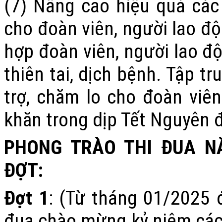
(7) Nâng cao hiệu quả các 
cho đoàn viên, người lao độ
hợp đoàn viên, người lao độ
thiên tai, dịch bệnh. Tập t
trợ, chăm lo cho đoàn viê
khăn trong dịp Tết Nguyên 
PHONG TRÀO THI ĐUA N
ĐỢT:
Đợt 1
: (Từ tháng 01/2025 
đua chào mừng kỷ niệm các n