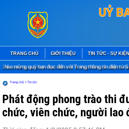
UỶ B
TRANG CHỦ
GIỚI THIỆU
TIN TỨC - SỰ KIỆ
ào mừng quý bạn đọc đến với Trang thông tin điện tử Sở 
Trang chủ
> Tin tức
Phát động phong trào thi đ
chức, viên chức, người la