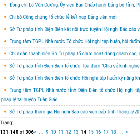
Đồng chí Lò Văn Cương, Ủy viên Ban Chấp hành Đảng bộ tỉnh, Ph
Chi bộ Công chứng tổ chức lễ kết nạp Đảng viên mới
Sở Tư pháp tỉnh Điện Biên kết nối trực tuyến Hội nghị Báo cáo
Trung tâm TGPL Nhà nước Tổ chức Hội nghị tập huấn, bồi dưỡ
Chi đoàn thanh niên Sở Tư pháp tổ chức hoạt động chăm sóc, gi
Sở Tư pháp tỉnh Điện Biên tổ chức Tọa đàm "Chia sẻ kinh nghiệm
Sở Tư pháp tỉnh Điện Biên tổ chức Hội nghị tập huấn kỹ năng kh
Trung tâm TGPL Nhà nước tỉnh Điện Biên tổ chức Hội nghị tập h
pháp lý tại huyện Tuần Giáo
Sở Tư pháp tham gia Hội nghị Báo cáo viên cấp tỉnh tháng 5/20
Trang:
131
-
140
of
306
<
...
9
10
11
12
13
14
15
16
17
18
...
>