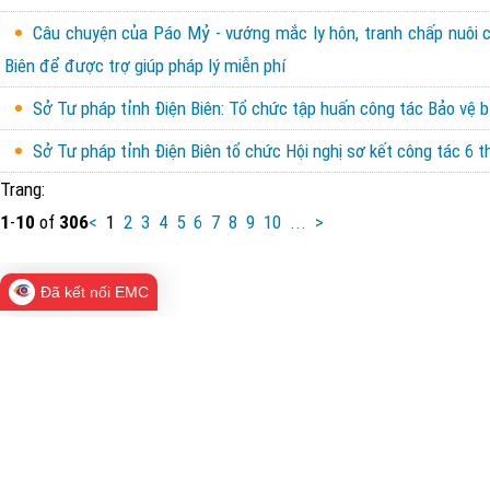
Câu chuyện của Páo Mỷ - vướng mắc ly hôn, tranh chấp nuôi con
Biên để được trợ giúp pháp lý miễn phí
Sở Tư pháp tỉnh Điện Biên: Tổ chức tập huấn công tác Bảo vệ b
Sở Tư pháp tỉnh Điện Biên tổ chức Hội nghị sơ kết công tác 6
Trang:
1
-
10
of
306
<
1
2
3
4
5
6
7
8
9
10
...
>
Đã kết nối EMC