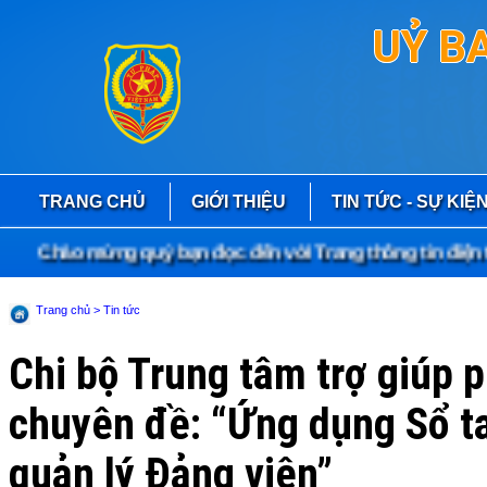
UỶ B
TRANG CHỦ
GIỚI THIỆU
TIN TỨC - SỰ KIỆ
Chào mừng quý bạn đọc đến với Trang thông tin điện tử
Trang chủ
> Tin tức
Chi bộ Trung tâm trợ giúp 
chuyên đề: “Ứng dụng Sổ ta
quản lý Đảng viên”