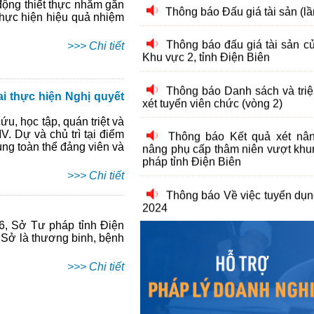
động thiết thực nhằm gắn
Khu vực 2, tỉnh Điện Biên
hực hiện hiệu quả nhiệm
Thông báo Danh sách và triệu
>>> Chi tiết
xét tuyển viên chức (vòng 2)
Thông báo Kết quả xét nâ
ai thực hiện Nghị quyết
nâng phụ cấp thâm niên vượt khu
pháp tỉnh Điện Biên
u, học tập, quán triệt và
. Dự và chủ trì tại điểm
g toàn thể đảng viên và
Thông báo Về việc tuyển dụ
2024
>>> Chi tiết
Thông báo Kết quả xét nâ
nâng phụ cấp thâm niên nghề đợ
tỉnh Điện Biên
26, Sở Tư pháp tỉnh Điện
 Sở là thương binh, bệnh
Thông báo Danh sách và triệu
>>> Chi tiết
xét tuyển viên chức (Vòng 2)
Thông báo Về việc tuyển dụ
2023