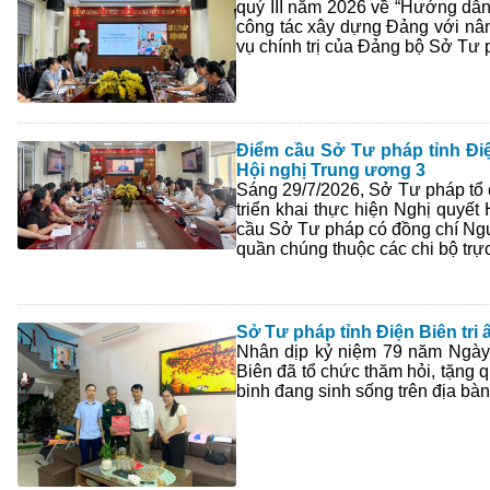
quý III năm 2026 về “Hướng dẫn 
công tác xây dựng Đảng với nân
vụ chính trị của Đảng bộ Sở Tư 
Điểm cầu Sở Tư pháp tỉnh Điện
Hội nghị Trung ương 3
Sáng 29/7/2026, Sở Tư pháp tổ c
triển khai thực hiện Nghị quyế
cầu Sở Tư pháp có đồng chí Ng
quần chúng thuộc các chi bộ tr
Sở Tư pháp tỉnh Điện Biên tri 
Nhân dịp kỷ niệm 79 năm Ngày T
Biên đã tổ chức thăm hỏi, tặng 
binh đang sinh sống trên địa bàn