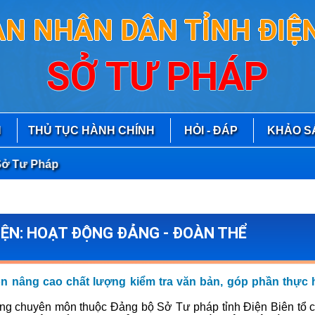
AN NHÂN DÂN TỈNH ĐIỆN
SỞ TƯ PHÁP
N
THỦ TỤC HÀNH CHÍNH
HỎI - ĐÁP
KHẢO S
Tư Pháp
KIỆN: HOẠT ĐỘNG ĐẢNG - ĐOÀN THỂ
 nâng cao chất lượng kiểm tra văn bản, góp phần thực 
ng chuyên môn thuộc Đảng bộ Sở Tư pháp tỉnh Điện Biên tổ c