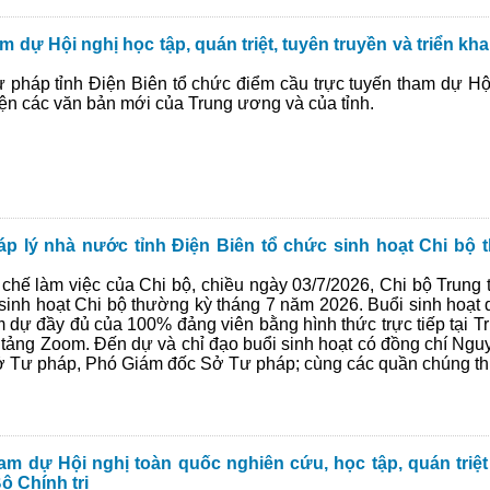
 dự Hội nghị học tập, quán triệt, tuyên truyền và triển kh
háp tỉnh Điện Biên tổ chức điểm cầu trực tuyến tham dự Hội n
hiện các văn bản mới của Trung ương và của tỉnh.
áp lý nhà nước tỉnh Điện Biên tổ chức sinh hoạt Chi bộ
chế làm việc của Chi bộ, chiều ngày 03/7/2026, Chi bộ Trung 
sinh hoạt Chi bộ thường kỳ tháng 7 năm 2026. Buổi sinh hoạt d
am dự đầy đủ của 100% đảng viên bằng hình thức trực tiếp tại T
 tảng Zoom. Đến dự và chỉ đạo buổi sinh hoạt có đồng chí Ng
 Tư pháp, Phó Giám đốc Sở Tư pháp; cùng các quần chúng th
m dự Hội nghị toàn quốc nghiên cứu, học tập, quán triệt 
ộ Chính trị