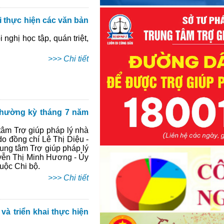
ai thực hiện các văn bản
Thông báo Kết quả xét nâ
khung, nâng bậc lương thường 
ghị học tập, quán triệt,
trước thời hạn năm 2023 của Hộ
pháp tỉnh Điện Biên
>>> Chi tiết
Thông báo Lịch tiếp công dâ
Thông báo Lịch tiếp công dâ
 thường kỳ tháng 7 năm
Thông báo Lịch tiếp công dâ
tâm Trợ giúp pháp lý nhà
o đồng chí Lê Thị Diệu -
Thông báo Kết quả Cuộc thi t
rung tâm Trợ giúp pháp lý
quyết của Đảng; pháp luật về đạ
uyễn Thị Minh Hương - Ủy
hóa trên môi trường số của cán b
uộc Chi bộ.
Điện Biên năm 2026”
>>> Chi tiết
và triển khai thực hiện