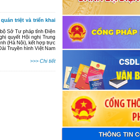
án triệt và triển khai
 bộ Sở Tư pháp tỉnh Điện
ghị quyết Hội nghị Trung
nh (Hà Nội), kết hợp trực
 Đài Truyền hình Việt Nam
>>> Chi tiết
THÔNG TIN 