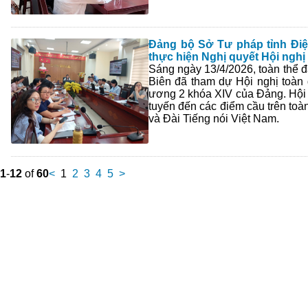
Đảng bộ Sở Tư pháp tỉnh Điện
thực hiện Nghị quyết Hội ngh
Sáng ngày 13/4/2026, toàn thể 
Biên đã tham dự Hội nghị toàn q
ương 2 khóa XIV của Đảng. Hội n
tuyến đến các điểm cầu trên toà
và Đài Tiếng nói Việt Nam.
1
-
12
of
60
<
1
2
3
4
5
>