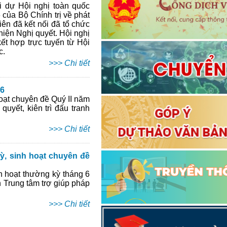
 dự Hội nghị toàn quốc
 của Bộ Chính trị về phát
ên đã kết nối đã tổ chức
 hiện Nghị quyết. Hội nghị
ết hợp trực tuyến từ Hội
c.
>>> Chi tiết
26
oạt chuyên đề Quý II năm
uyết, kiên trì đấu tranh
>>> Chi tiết
ỳ, sinh hoạt chuyên đề
h hoạt thường kỳ tháng 6
h Trung tâm trợ giúp pháp
>>> Chi tiết