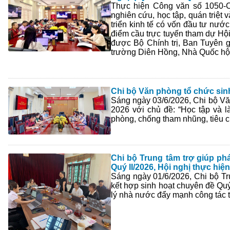
Thực hiện Công văn số 1050-C
nghiên cứu, học tập, quán triệt 
triển kinh tế có vốn đầu tư nướ
điểm cầu trực tuyến tham dự Hội 
được Bộ Chính trị, Ban Tuyên g
trường Diên Hồng, Nhà Quốc hội
Chi bộ Văn phòng tổ chức sinh
Sáng ngày 03/6/2026, Chi bộ Văn
2026 với chủ đề: “Học tập và l
phòng, chống tham nhũng, tiêu c
Chi bộ Trung tâm trợ giúp ph
Quý II/2026, Hội nghị thực hiệ
Sáng ngày 01/6/2026, Chi bộ Tr
kết hợp sinh hoạt chuyên đề Quý
lý nhà nước đẩy mạnh công tác t