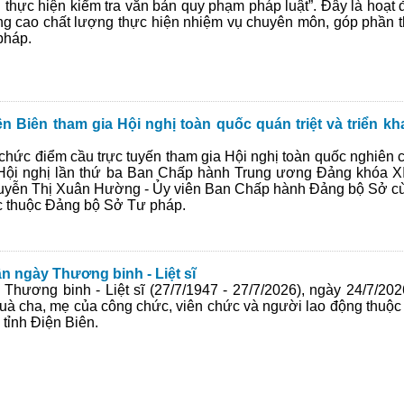
thực hiện kiểm tra văn bản quy phạm pháp luật”. Đây là hoạt 
g cao chất lượng thực hiện nhiệm vụ chuyên môn, góp phần t
pháp.
 Biên tham gia Hội nghị toàn quốc quán triệt và triển kh
hức điểm cầu trực tuyến tham gia Hội nghị toàn quốc nghiên cứ
t Hội nghị lần thứ ba Ban Chấp hành Trung ương Đảng khóa XIV
uyễn Thị Xuân Hường - Ủy viên Ban Chấp hành Đảng bộ Sở cùn
ực thuộc Đảng bộ Sở Tư pháp.
ân ngày Thương binh - Liệt sĩ
hương binh - Liệt sĩ (27/7/1947 - 27/7/2026), ngày 24/7/20
quà cha, mẹ của công chức, viên chức và người lao động thuộc
 tỉnh Điện Biên.