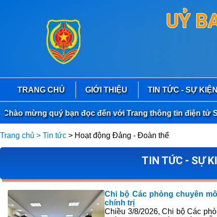
UỶ B
TRANG CHỦ
GIỚI THIỆU
TIN TỨC - SỰ KIỆ
ào mừng quý bạn đọc đến với Trang thông tin điện tử Sở 
Trang chủ
> Tin tức
> Hoạt động Đảng - Đoàn thể
TIN TỨC - SỰ 
Chi bộ Các phòng chuyên môn
chính trị
Chiều 3/8/2026, Chi bộ Các phò