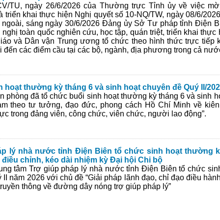
V/TU, ngày 26/6/2026 của Thường trực Tỉnh ủy về việc mời
và triển khai thực hiện Nghị quyết số 10-NQ/TW, ngày 08/6/2026
c ngoài, sáng ngày 30/6/2026 Đảng ủy Sở Tư pháp tỉnh Điện Bi
nghị toàn quốc nghiên cứu, học tập, quán triệt, triển khai thực
iáo và Dân vận Trung ương tổ chức theo hình thức trực tiếp k
 đến các điểm cầu tại các bộ, ngành, địa phương trong cả nướ
 hoạt thường kỳ tháng 6 và sinh hoạt chuyên đề Quý II/20
 phòng đã tổ chức buổi sinh hoạt thường kỳ tháng 6 và sinh h
àm theo tư tưởng, đạo đức, phong cách Hồ Chí Minh về kiên q
ực trong đảng viên, công chức, viên chức, người lao động”.
áp lý nhà nước tỉnh Điện Biên tổ chức sinh hoạt thường k
n điều chỉnh, kéo dài nhiệm kỳ Đại hội Chi bộ
ung tâm Trợ giúp pháp lý nhà nước tỉnh Điện Biên tổ chức sin
 II năm 2026 với chủ đề “Giải pháp lãnh đạo, chỉ đạo điều hàn
ruyền thông về đường dây nóng trợ giúp pháp lý”