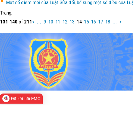
Một số điểm mới của Luật Sửa đổi, bổ sung một số điều của Lu
Trang:
131
-
140
of
211
<
...
9
10
11
12
13
14
15
16
17
18
...
>
Đã kết nối EMC