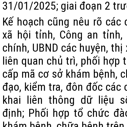
31/
01
/2025
;
giai đoạn 2 tr
Kế hoạch cũng nêu rõ các c
xã hội tỉnh, Công an tỉnh,
chính,
UBND các huyện, thị 
liên quan chủ trì, phối hợp
cấp mã cơ sở khám bệnh, c
đạo, kiểm tra, đôn đốc các 
khai liên thông dữ liệu 
định
;
Phối hợp tổ chức đà
khám bệnh, chữa bệnh trên đ