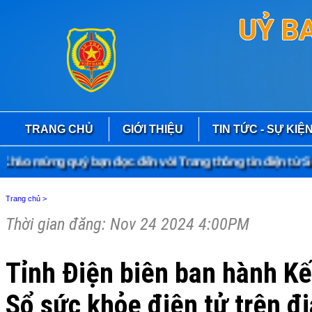
UỶ B
TRANG CHỦ
GIỚI THIỆU
TIN TỨC - SỰ KIỆ
ào mừng quý bạn đọc đến với Trang thông tin điện tử Sở 
Trang chủ
>
Thời gian đăng: Nov 24 2024 4:00PM
Tỉnh Điện biên ban hành Kế
Sổ sức khỏe điện tử trên đị