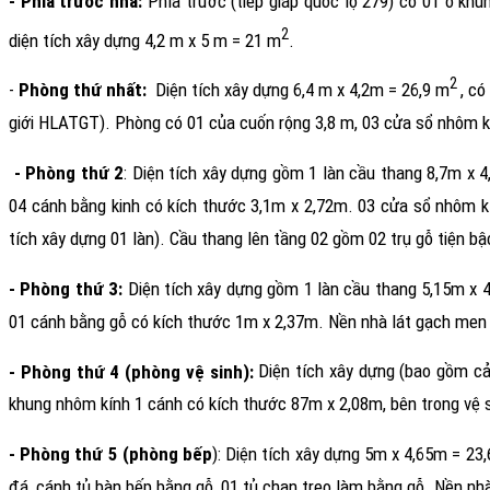
- Phía trước nhà:
Phía trước (tiếp giáp quốc lộ 279) có 01 ô kh
2
diện tích xây dựng 4,2 m x 5 m = 21 m
.
2
-
Phòng thứ nhất:
Diện tích xây dựng 6,4 m x 4,2m = 26,9 m
, có
giới HLATGT). Phòng có 01 của cuốn rộng 3,8 m, 03 cửa sổ nhôm kí
- Phòng thứ 2
: Diện tích xây dựng gồm 1 làn cầu thang 8,7m x 
04 cánh bằng kinh có kích thước 3,1m x 2,72m. 03 cửa sổ nhôm k
tích xây dựng 01 làn). Cầu thang lên tầng 02 gồm 02 trụ gỗ tiện bậ
- Phòng thứ 3:
Diện tích xây dựng gồm 1 làn cầu thang 5,15m x 
01 cánh bằng gỗ có kích thước 1m x 2,37m. Nền nhà lát gạch men
- Phòng thứ 4 (phòng vệ sinh):
Diện tích xây dựng (bao gồm cả
khung nhôm kính 1 cánh có kích thước 87m x 2,08m, bên trong vệ si
- Phòng thứ 5 (phòng bếp
):
Diện tích xây dựng 5m x 4,65m = 23
đá, cánh tủ bàn bếp bằng gỗ, 01 tủ chạn treo làm bằng gỗ. Nền nh