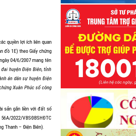
2023
Thông báo Kết quả xét nâ
khung, nâng bậc lương thường 
trước thời hạn năm 2023 của Hộ
pháp tỉnh Điện Biên
các quyền lợi ích liên quan
Thông báo Lịch tiếp công dâ
bản đồ 1E) theo Giấy chứng
 ngày 04/6/2007 mang tên
Thông báo Lịch tiếp công dâ
đai huyện Điện Biên, tỉnh
Thông báo Lịch tiếp công dâ
hành án dân sự huyện Điện
g chứng Xuân Phúc số công
Thông báo Kết quả Cuộc thi t
quyết của Đảng; pháp luật về đạ
hóa trên môi trường số của cán b
Điện Biên năm 2026”
i sản gắn liền với đất số
 số 56A/2022/VBSĐBSHĐTC
ng Thanh – Điện Biên)
.