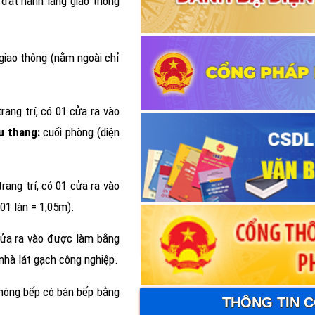
 đất hành lang giao thông
giao thông (nằm ngoài chỉ
rang trí, có 01 cửa ra vào
u thang:
cuối phòng (diện
rang trí, có 01 cửa ra vào
 01 làn = 1,05m).
cửa ra vào được làm bằng
nhà lát gạch công nghiệp.
 phòng bếp có bàn bếp bằng
THÔNG TIN 