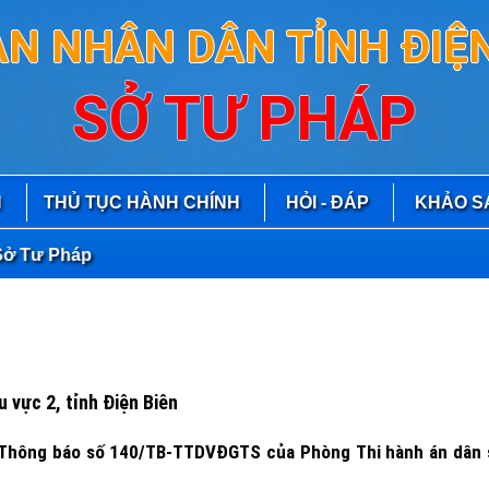
AN NHÂN DÂN TỈNH ĐIỆN
SỞ TƯ PHÁP
N
THỦ TỤC HÀNH CHÍNH
HỎI - ĐÁP
KHẢO S
Tư Pháp
 vực 2, tỉnh Điện Biên
h Thông báo số 140/TB-TTDVĐGTS của Phòng Thi hành án dân s