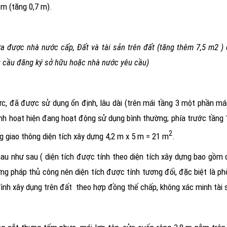
 m (tăng 0,7 m).
ưa được nhà nước cấp, Đất và tài sản trên đất (tăng thêm 7,5 m2 
hu cầu đăng ký sở hữu hoặc nhà nước yêu cầu)
 lực, đã được sử dụng ổn định, lâu dài (trên mái tầng 3 một phần m
nh hoạt hiện đang hoạt động sử dụng bình thường; phía trước tầng 
2
g giao thông diện tích xây dựng 4,2 m x 5 m = 21 m
.
u như sau ( diện tích được tính theo diện tích xây dựng bao gồm cả
g pháp thủ công nên diện tích được tính tương đối, đặc biệt là phò
rình xây dụng trên đất
theo hợp đồng thế chấp, không xác minh tài 