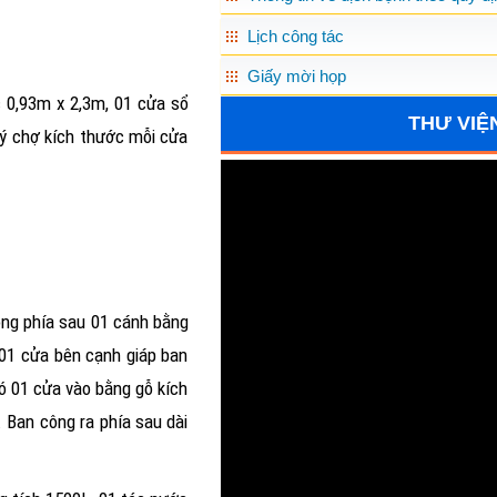
Lịch công tác
Giấy mời họp
c 0,93m x 2,3m, 01 cửa sổ
THƯ VIỆ
lý chợ kích thước mỗi cửa
công phía sau 01 cánh bằng
 01 cửa bên cạnh giáp ban
ó 01 cửa vào bằng gỗ kích
. Ban công ra phía sau dài