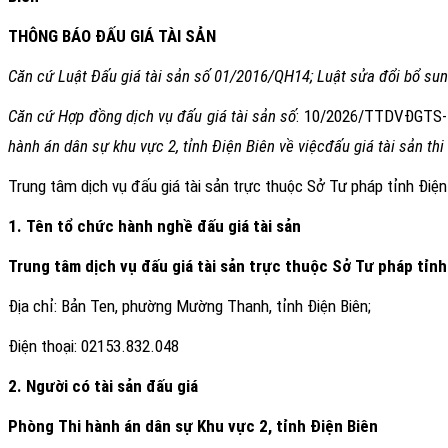
THÔNG BÁO ĐẤU GIÁ TÀI SẢN
Căn cứ Luật Đấu giá tài sản
số 01/2016/QH14
;
Luật
sửa đổi bổ su
Căn cứ
Hợp đồng dịch vụ đấu giá tài sản số
: 10
/202
6
/
TTDVĐGTS
-
hành án dân sự khu vực 2, tỉnh Điện Biên
về việc
đấu giá tài sản
thi
Trung tâm dịch vụ đấu giá tài sản trực thuộc Sở Tư pháp tỉnh Điện
1. Tên tổ chức hành nghề đấu giá tài sản
Trung tâm dịch vụ đấu giá tài sản trực thuộc Sở Tư pháp tỉnh
Địa chỉ:
Bản Ten,
phường Mường Thanh
, tỉnh Điện Biên
;
Điện thoại:
02153.832.048
2. Người có tài sản đấu giá
Phòng Thi hành án dân sự Khu vực 2, tỉnh Điện Biên