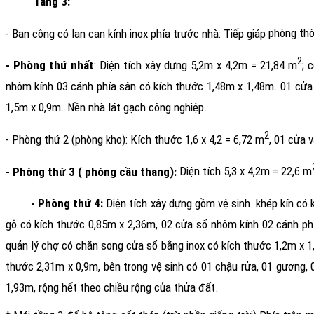
Tầng 3:
- Ban công có lan can kính inox phía trước nhà: Tiếp giáp
phòng thờ
2
- Phòng thứ nhất
: Diện tích xây dựng 5,2m x 4,2m = 21,84 m
; 
nhôm kính 03 cánh phía sân có kích thước 1,48m x 1,48m. 01 cửa 
1,5m x 0,9m. Nền nhà lát gạch công nghiệp.
2
- Phòng thứ 2 (phòng kho): Kích thước 1,6 x 4,2 = 6,72 m
, 01 cửa 
- Phòng thứ 3 ( phòng cầu thang):
Diện tích 5,3 x 4,2m = 22,6 m
- Phòng thứ 4:
Diện tích xây dựng gồm vệ sinh
khép kín có 
gỗ có kích thước 0,85m x 2,36m, 02 cửa sổ nhôm kính 02 cánh ph
quản lý chợ có chắn song cửa sổ bằng inox có kích thước 1,2m x 1
thước 2,31m x 0,9m, bên trong vệ sinh có 01 chậu rửa, 01 gương, 
1,93m, rộng hết theo chiều rộng của thửa đất.