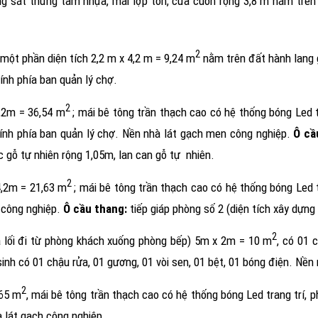
ung sắt thưng tấm nhựa, mái lợp tôn, cửa cuốn rộng 3,8 m nằm trên
2
 một phần diện tích 2,2 m x 4,2 m = 9,24 m
nằm trên đất hành lang 
nh phía ban quản lý chợ.
2
4,2m = 36,54 m
; mái bê tông trần thạch cao có hệ thống bóng Led t
ính phía ban quản lý chợ. Nền nhà lát gạch men công nghiệp.
Ô cầ
c gỗ tự nhiên rộng 1,05m, lan can gỗ tự
nhiên.
2
4,2m = 21,63 m
; mái bê tông trần thạch cao có hệ thống bóng Led t
 công nghiệp.
Ô cầu thang:
tiếp giáp phòng số 2 (diện tích xây dựng
2
 lối đi từ phòng khách xuống phòng bếp) 5m x 2m = 10 m
, có 01 
nh có 01 chậu rửa, 01 gương, 01 vòi sen, 01 bệt, 01 bóng điện. Nền 
2
,65 m
, mái bê tông trần thạch cao có hệ thống bóng Led trang trí,
à lát gạch công nghiệp.