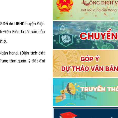
/QSDĐ do UBND huyện Điện
nh Điện Biên
là tài sản của
t ở.
gân hàng. (Diện tích đất
rung tâm quản lý đất đai