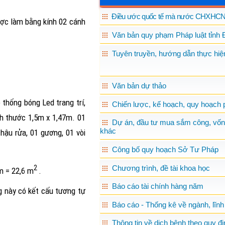
Điều ước quốc tế mà nước CHXHCN 
ược làm bằng kính 02 cánh
Văn bản quy phạm Pháp luật tỉnh 
Tuyên truyền, hướng dẫn thực hiện
Văn bản dự thảo
 thống bóng Led trang trí,
Chiến lược, kế hoạch, quy hoạch p
ch thước 1,5m x 1,47m. 01
Dự án, đầu tư mua sắm công, vốn
khác
hậu rửa, 01 gương, 01 vòi
Công bố quy hoạch Sở Tư Pháp
Chương trình, đề tài khoa học
2
2m = 22,6 m
.
Báo cáo tài chính hàng năm
 này có kết cấu tương tự
Báo cáo - Thống kê về ngành, lĩnh
Thông tin về dịch bệnh theo quy đị