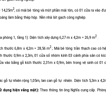
2
= 14,25m
, có mái bê tông và một phần mái tôn, có 01 cửa ra vào đ
hoáng làm bằng thép hộp. Nền nhà lát gạch công nghiệp.
2
a phòng 1, tầng 1): Diện tích xây dựng 6,27 m x 4,2m = 26,9 m
.
2
ích thước 6,8m x 4,2m = 28,56 m
; Mái bê tông trần thạch cao có hệ
ch thước 0,9m x 2,3m, 01 cửa sổ nhôm kính 03 cánh phía sân có kí
a vào bằng gỗ kích thước 2,31m x 0,9m, bên trong vệ sinh có 01 c
c gỗ tự nhiên rộng 1,05m, lan can gỗ tự
nhiên. Diện tích 5,3m x 4,
ử dụng hiện vắng mặt):
Theo thông tin ông Nghĩa cung cấp. Phòng