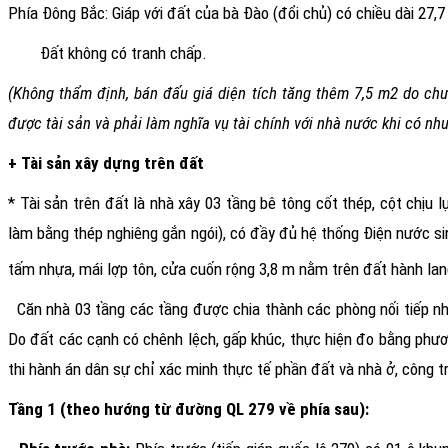
Phía Đông Bắc: Giáp với đất của bà Đào (đổi chủ) có chiều dài 27,7
Đất không có tranh chấp.
(Không thẩm định, bán đấu giá diện tích tăng thêm 7,5 m2 do ch
được tài sản và phải làm nghĩa vụ tài chính với nhà nước khi có n
+ Tài sản xây dựng trên đất
*
Tài sản trên đất là nhà xây 03 tầng bê tông cốt thép, cột chịu
làm bằng thép nghiêng gắn ngói), có đầy đủ hệ thống Điện nước si
tấm nhựa, mái lợp tôn, cửa cuốn rộng 3,8 m nằm trên đất hành lan
Căn nhà 03 tầng các tầng được chia thành các phòng nối tiếp nha
Do đất các cạnh có chênh lệch, gấp khúc, thực hiện đo bằng phươn
thi hành án dân sự chỉ xác minh thực tế phần đất và nhà ở, công t
Tầng 1
(theo hướng từ đường QL 279 về phía sau):