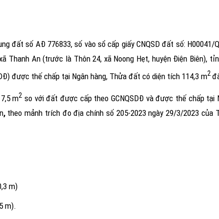
 dụng đất số AÐ 776833, số vào sổ cấp giấy CNQSD đất số: H00041
 xã Thanh An
(
trước
là Thôn 24, xã Noong Hẹt, huyện Điện Biên
)
, tỉ
2
Đ) được thế chấp tại Ngân hàng, Thửa đất có diện tích 114,3 m
đấ
2
 7,5 m
so với đất được cấp theo GCNQSDĐ và được thế chấp tại N
n
,
t
heo mảnh trích đo địa chính số 205-2023 ngày 29/3/2023 của T
0,3 m)
5 m).