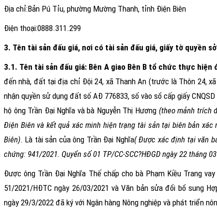
Đ
ịa chỉ:
Bản Pú Tỉu, phường Mường Thanh, tỉnh Điện Biên
Điện thoại:
0888.311.299
3. Tên tài sản đấu giá, nơi có tài sản đấu giá, giấy tờ quyền s
3.1. Tên tài sản đấu giá:
Bên A giao Bên B tổ chức thực hiện đ
đến nhà, đất tại địa chỉ Đội 24
, xã Thanh An
(
trước
là Thôn 24, xã
nhận quyền sử dụng đất số AÐ 776833, số vào sổ cấp giấy CNQSD
hộ ông Trần Đại Nghĩa và bà Nguyễn Thị Hương
(theo mảnh trích 
Điện Biên
và kết quả xác minh hiện trạng tài sản tại biên bản xác
Biên
)
.
Là tài sản của ông
Trần Đại Nghĩa
( Được xác định tại văn 
chứng: 941/2021. Quyển số 01 TP/CC-SCC?HĐGD ngày 22 tháng 0
Được ông Trần Đại Nghĩa Thế chấp cho bà Phạm Kiều Trang vay 
51/2021/HĐTC ngày 26/03/2021 và Văn bản sửa đổi bổ sung Hợp
ngày 29/3/2022 đã ký với Ngân hàng Nông nghiệp và phát triển nôn