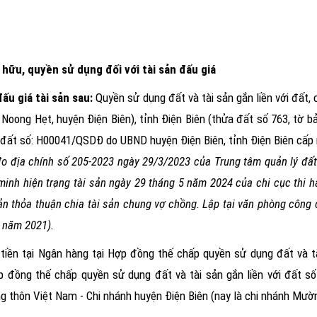
ở hữu, quyền sử dụng đối với tài sản đấu giá
ấu giá tài sản sau:
Quyền sử dụng đất và tài sản gắn liền với đất, 
 Noong Hẹt, huyện Điện Biên
)
, tỉnh Điện Biên (thửa đất số 763, tờ 
 đất số: H00041/QSDĐ do UBND huyện Điện Biên, tỉnh Điện Biên cấp
đo địa chính số 205-2023 ngày 29/3/2023 của Trung tâm quản lý đất 
 minh hiện trạng tài sản ngày 29 tháng 5 năm 2024 của chi cục thi 
bản thỏa thuận chia tài sản chung vợ chồng. Lập tại văn phòng côn
3 năm 2021
).
tiền tại Ngân hàng tại
Hợp đồng thế chấp quyền sử dụng đất và tà
 đồng thế chấp quyền sử dụng đất và tài sản gắn liền với đất
g thôn Việt Nam - Chi nhánh huyện Điện Biên
(nay là chi nhánh Mườ