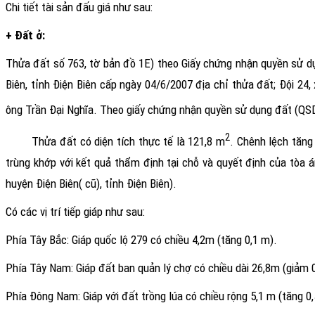
Chi tiết tài sản đấu giá như sau:
+ Đất ở:
T
hửa đất số 763, tờ bản đồ 1E) theo Giấy chứng nhận quyền sử
Biên, tỉnh Điện Biên cấp ngày 04/6/2007 địa chỉ
thửa đất;
Đội 24
,
ông Trần Đại Nghĩa.
Theo giấy chứng nhận quyền sử dụng đất (QSD
2
Thửa đất có diện tích thực tế là 121,8 m
. Chênh lệch tăng
trùng khớp với kết quả thẩm định tại chỗ và quyết định của tòa á
huyện Điện Biên
( cũ)
, tỉnh Điện Biên
).
Có các vị trí tiếp giáp như sau:
Phía Tây Bắc: Giáp quốc lộ 279 có chiều 4,2m (tăng 0,1 m).
Phía Tây Nam: Giáp đất ban quản lý chợ có chiều dài 26,8m (giảm 
Phía Đông Nam: Giáp với đất trồng lúa có chiều rộng 5,1 m (tăng 0,