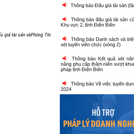
Thông báo đấu giá tài sản 
Khu vực 2, tỉnh Điện Biên
Thông báo Danh sách và triệu
xét tuyển viên chức (vòng 2)
u giá tài sản
và
Phòng Thi
Thông báo Kết quả xét nâ
nâng phụ cấp thâm niên vượt khu
pháp tỉnh Điện Biên
Thông báo Về việc tuyển dụ
2024
Thông báo Kết quả xét nâ
nâng phụ cấp thâm niên nghề đợ
tỉnh Điện Biên
Thông báo Danh sách và triệu
xét tuyển viên chức (Vòng 2)
Thông báo Về việc tuyển dụ