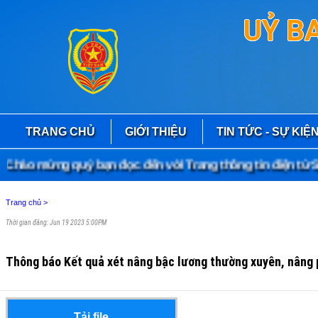
UỶ B
TRANG CHỦ
GIỚI THIỆU
TIN TỨC - SỰ KIỆ
hào mừng quý bạn đọc đến với Trang thông tin điện tử Sở
Trang chủ
>
Thời gian đăng: Jun 19 2023 5:00PM
Thông báo Kết quả xét nâng bậc lương thường xuyên, nâng 
Tải file