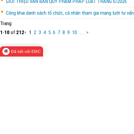
GIỚI THIỆU VĂN BẢN QUY PHẠM PHÁP LUẬT THÁNG 6/2026
Công khai danh sách tổ chức, cá nhân tham gia mạng lưới tư vấn 
Trang:
1
-
10
of
212
<
1
2
3
4
5
6
7
8
9
10
...
>
Đã kết nối EMC