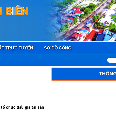
 BIÊN
ÁT TRỰC TUYẾN
SƠ ĐỒ CỔNG
THÔNG
 tổ chức đấu giá tài sản