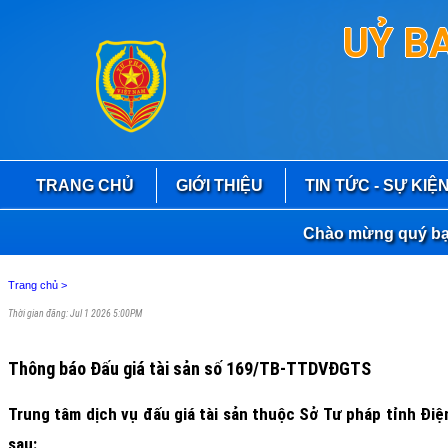
UỶ B
TRANG CHỦ
GIỚI THIỆU
TIN TỨC - SỰ KIỆ
Chào mừng quý bạn đọ
Trang chủ
>
Thời gian đăng: Jul 1 2026 5:00PM
Thông báo Đấu giá tài sản số 169/TB-TTDVĐGTS
Trung tâm dịch vụ đấu giá tài sản thuộc Sở Tư pháp tỉnh Điệ
sau: