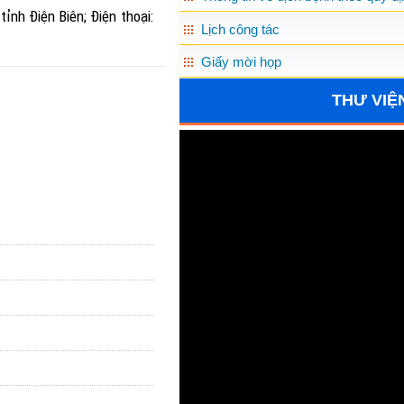
tỉnh Điện Biên
; Điện thoại:
Lịch công tác
Giấy mời họp
THƯ VIỆ