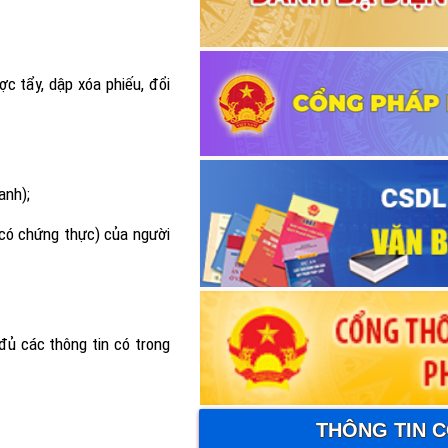
c tẩy, dập xóa phiếu, đổi
anh);
 có chứng thực) của người
 đủ các thông tin có trong
THÔNG TIN 