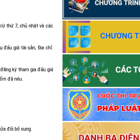
Thông báo Kết quả Cuộc thi t
quyết của Đảng; pháp luật về đạ
hóa trên môi trường số của cán b
trừ thứ 7, chủ nhật và các
Điện Biên năm 2026”
 đấu giá tài sản; Địa chỉ:
 đăng ký tham gia đấu giá
điểm đã nêu.
sửa đổi bổ sung.