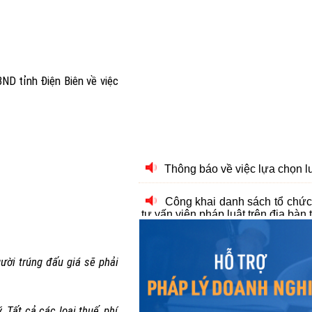
D tỉnh Điện Biên về việc
Thông báo về việc lựa chọn l
Công khai danh sách tổ chức
tư vấn viên pháp luật trên địa bàn 
Thông báo Đấu giá tài sản 
Thông báo Đấu giá tài sản 
ười trúng đấu giá sẽ phải
Thông báo Đấu giá tài sản 
Thông báo đấu giá tài sản 
 Tất cả các loại thuế, phí