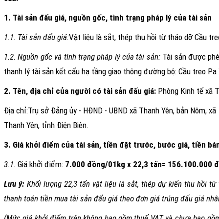
1. Tài sản đấu giá, nguồn gốc, tình trạng pháp lý của tài sản
1.1. Tài sản đấu giá:
V
ật liệu là sắt, thép thu hồi từ tháo dỡ
Cầu tre
1.2. Nguồn gốc và tình trạng pháp lý của tài sản:
Tài sản được ph
thanh lý tài sản kết cấu hạ tầng giao thông đường bộ: Cầu treo Pa 
2. Tên, địa chỉ của người có tài sản đấu giá:
Phòng Kinh tế xã T
Địa chỉ:
Trụ sở Đảng ủy - HĐND - UBND xã Thanh Yên, bản Nôm, xã
Thanh Yên, tỉnh Điện Biên
.
3. Giá khởi điểm của tài sản, tiền đặt trước, bước giá, tiền bá
3.1.
Giá khởi điểm:
7.000 đồng/01kg x 22,3 tấn
= 156.100.000 
Lưu ý:
Khối lượng 22,3 tấn
vật liệu là sắt, thép
dự kiến
thu hồi từ
thanh toán tiền mua tài sản đấu giá theo đơn giá trúng đấu giá nhân
(Mức giá khởi điểm trên không bao gồm thuế VAT và chưa bao gồm cá