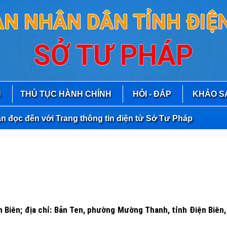
AN NHÂN DÂN TỈNH ĐIỆN
SỞ TƯ PHÁP
N
THỦ TỤC HÀNH CHÍNH
HỎI - ĐÁP
KHẢO S
c đến với Trang thông tin điện tử Sở Tư Pháp
n Biên; địa chỉ: Bản Ten, phường Mường Thanh, tỉnh Điện Biên,