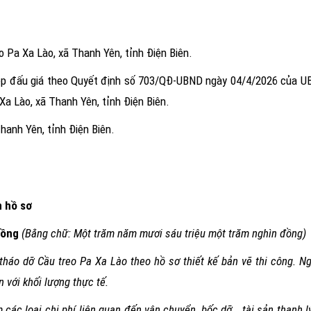
o Pa Xa Lào, xã Thanh Yên, tỉnh Điện Biên
.
ép đấu giá theo
Quyết định số 703/QĐ-UBND ngày 04/4/2026 của UBN
Xa Lào, xã Thanh Yên, tỉnh Điện Biên
.
hanh Yên, tỉnh Điện Biên.
n hồ sơ
đồng
(Bằng chữ: Một trăm năm mươi sáu triệu một trăm nghìn đồng)
 tháo dỡ
Cầu treo Pa Xa Lào theo hồ sơ thiết kế bản vẽ thi công. Ng
 với khối lượng thực tế.
c loại chi phí liên quan đến vận chuyển, bốc dỡ …tài sản thanh lý.