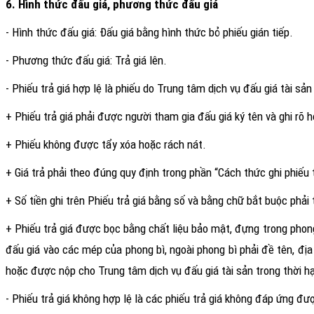
6. Hình thức đấu giá, phương thức đấu giá
- Hình thức đấu giá: Đấu giá bằng hình thức bỏ phiếu gián tiếp.
- Phương thức đấu giá: Trả giá lên.
- Phiếu trả giá hợp lệ là phiếu do Trung tâm dịch vụ đấu giá tài s
+ Phiếu trả giá phải được người tham gia đấu giá ký tên và ghi rõ h
+ Phiếu không được tẩy xóa hoặc rách nát.
+ Giá trả phải theo đúng quy định trong phần “Cách thức ghi phiếu t
+ Số tiền ghi trên Phiếu trả giá bằng số và bằng chữ bắt buộc phải
+ Phiếu trả giá được bọc bằng chất liệu bảo mật, đựng trong phon
đấu giá vào các mép của phong bì, ngoài phong bì phải đề tên, địa
hoặc được nộp cho Trung tâm dịch vụ đấu giá tài sản trong thời h
- Phiếu trả giá không hợp lệ là các phiếu trả giá không đáp ứng đượ