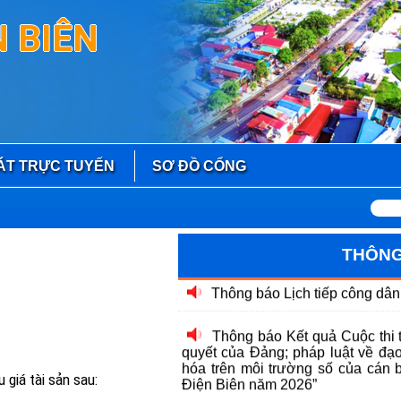
 BIÊN
ÁT TRỰC TUYẾN
SƠ ĐỒ CỔNG
THÔNG
 giá tài sản sau: