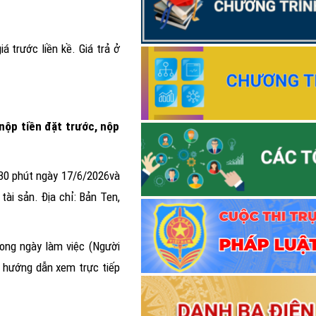
Thông báo Lịch tiếp công dâ
á trước liền kề. Giá trả ở
Thông báo Lịch tiếp công dâ
Thông báo Kết quả Cuộc thi t
quyết của Đảng; pháp luật về đạ
hóa trên môi trường số của cán b
 nộp tiền đặt trước, nộp
Điện Biên năm 2026”
 30 phút ngày
17/6/2026
và
 tài sản.
Địa
chỉ:
Bản Ten,
trong ngày làm việc
(
Người
hướng dẫn xem trực tiếp