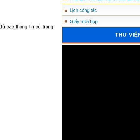
Lịch công tác
Giấy mời họp
 đủ các thông tin có trong
THƯ VIỆ