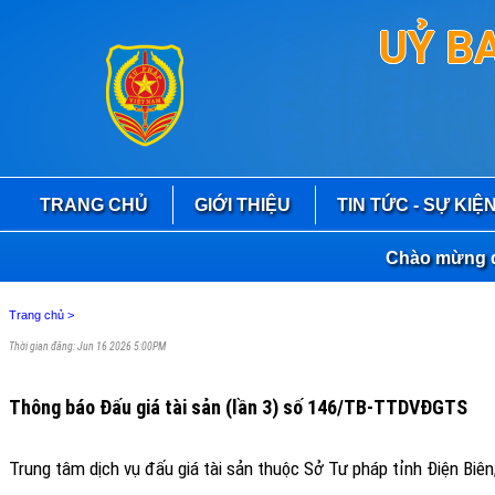
UỶ B
TRANG CHỦ
GIỚI THIỆU
TIN TỨC - SỰ KIỆ
Chào mừng quý b
Trang chủ
>
Thời gian đăng: Jun 16 2026 5:00PM
Thông báo Đấu giá tài sản (lần 3) số 146/TB-TTDVĐGTS
Trung tâm dịch vụ đấu giá tài sản thuộc Sở Tư pháp tỉnh Điện Biên