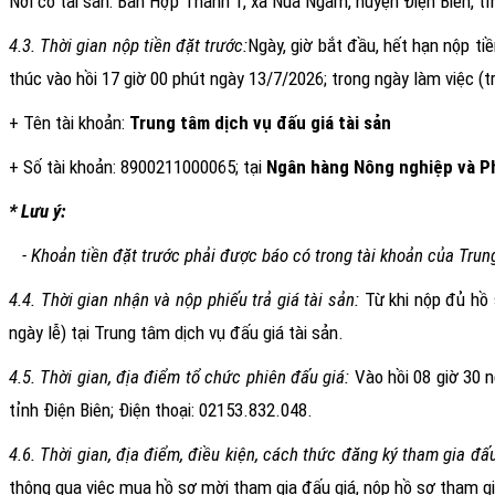
Nơi có tài sản:
Bản Hợp Thành 1, xã Núa Ngam, huyện Điện Biên, tỉn
4.3. Thời gian nộp tiền đặt trước:
Ngày, giờ bắt đầu, hết hạn nộp ti
thúc vào hồi 17 giờ 00 phút ngày
13/7/2026
; trong ngày làm việc (
+ Tên tài khoản:
Trung tâm dịch vụ đấu giá tài sản
+ Số tài khoản:
8900211000065
; tại
Ngân hàng
N
ông nghiệp và
P
* Lưu ý:
-
Khoản tiền đặt trước phải được báo có trong tài khoản của
Trun
4.4. Thời gian nhận và nộp phiếu trả giá tài sản:
Từ khi nộp đủ hồ 
ngày lễ)
tại Trung tâm dịch vụ đấu giá tài sản.
4.5. Thời gian, địa điểm tổ chức phiên đấu giá:
Vào hồi
08 giờ 30 
tỉnh Điện Biên
; Điện thoại:
02153.832.048
.
4.6. Thời gian, địa điểm, điều kiện, cách thức đăng ký tham gia đấu
thông qua việc mua hồ sơ mời tham gia đấu giá, nộp hồ sơ tham gia 