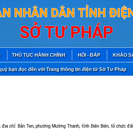
AN NHÂN DÂN TỈNH ĐIỆN
SỞ TƯ PHÁP
N
THỦ TỤC HÀNH CHÍNH
HỎI - ĐÁP
KHẢO S
ạn đọc đến với Trang thông tin điện tử Sở Tư Pháp
;
đ
ịa chỉ:
Bản Ten, phường Mường Thanh, tỉnh Điện Biên
,
tổ chức đấu