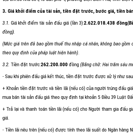
3. Giá khởi điểm của tài sản, tiền đặt trước, bước giá, tiền bá
3.1.
Giá khởi điểm tài sản đấu giá
(lần 3)
:
2.622.018.438
đồng
(
B
đồng
)
.
(Mức giá trên đã bao gồm thuế thu nhập cá nhân, không bao gồm cá
theo quy định của pháp luật hiện hành)
.
3.2.
Tiền đặt trước:
262.200.000
đồng
(Bằng chữ
: Hai trăm sáu m
- Sau khi phiên đấu giá kết thúc, tiền đặt trước được xử lý như sau
+ Khoản tiền đặt trước và tiền lãi (nếu có) của người trúng đấu 
mua bán tài sản đấu giá theo quy định tại khoản 5 Điều 39 Luật Đấu
+ Trả lại và thanh toán tiền lãi (nếu có) cho Người tham gia đấu 
giá.
- Tiền lãi nêu trên (nếu có) được tính theo lãi suất do Ngân hàng 