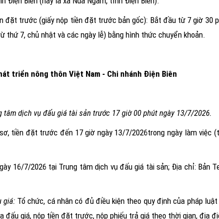
h Điện Biên (nay là xã Núa Ngam, tỉnh Điện Biên)
.
ền đặt trước
(giấy nộp tiền đặt trước bản gốc):
Bắt đầu t
ừ
7 giờ 30 
trừ thứ 7, chủ nhật và các ngày lễ)
bằng hình thức chuyển khoản
.
hát triển nông thôn Việt Nam - Chi nhánh
Điện Biên
g tâm dịch vụ đấu giá tài sản
trước 17 giờ 00 phút ngày
13/7/2026
.
sơ, tiền đặt trước đến 17 giờ ngày
13/7/2026
trong ngày làm việc (
ngày 16/7/2026
tại Trung tâm dịch vụ đấu giá tài sản; Địa chỉ:
Bản T
 giá:
Tổ chức, cá nhân có đủ điều kiện theo quy định của pháp luật
đấu giá, nộp tiền đặt trước, nộp phiếu trả giá theo thời gian, địa 