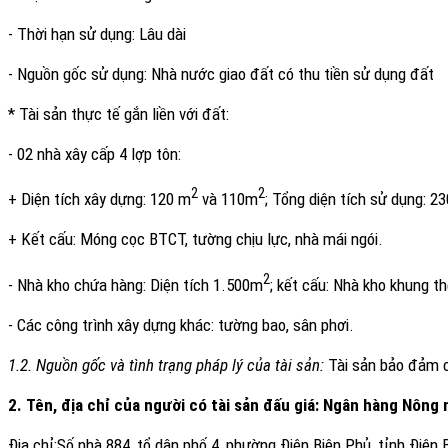
- Thời hạn sử dụng: Lâu dài
- Nguồn gốc sử dụng: Nhà nước giao đất có thu tiền sử dụng đất
* Tài sản thực tế gắn liền với đất:
- 02 nhà xây cấp 4 lợp tôn:
2
2
+ Diện tích xây dựng: 120 m
và 110m
; Tổng diện tích sử dụng: 2
+ Kết cấu: Móng cọc BTCT, tường chịu lực, nhà mái ngói.
2
- Nhà kho chứa hàng: Diện tích 1.500m
; kết cấu: Nhà kho khung th
- Các công trình xây dựng khác: tường bao, sân phơi
.
1.2. Nguồn gốc và tình trạng pháp lý của tài sản:
Tài sản bảo đảm c
2. Tên, địa chỉ của người có tài sản đấu giá:
Ngân hàng Nông n
Địa chỉ:
Số nhà 884, tổ dân phố 4, phường Điện Biên Phủ, tỉnh Điện 