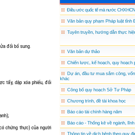
Điều ước quốc tế mà nước CHXHCN 
Văn bản quy phạm Pháp luật tỉnh 
Tuyên truyền, hướng dẫn thực hiện
sửa đổi bổ sung.
Văn bản dự thảo
Chiến lược, kế hoạch, quy hoạch p
Dự án, đầu tư mua sắm công, vốn
khác
c tẩy, dập xóa phiếu, đổi
Công bố quy hoạch Sở Tư Pháp
Chương trình, đề tài khoa học
Báo cáo tài chính hàng năm
anh);
Báo cáo - Thống kê về ngành, lĩnh
 có chứng thực) của người
Thông tin về dịch bệnh theo quy đị