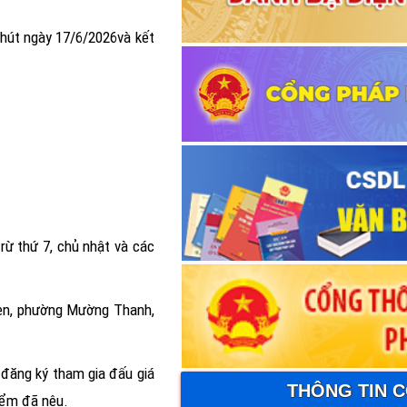
phút ngày
17/6/2026
và kết
trừ thứ 7, chủ nhật và các
en, phường Mường Thanh,
 đăng ký tham gia đấu giá
THÔNG TIN 
điểm đã nêu.