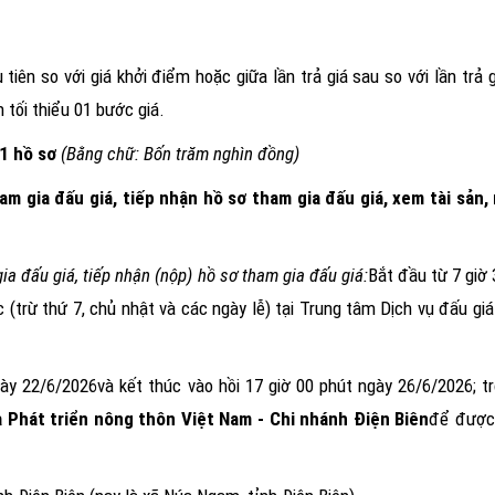
tiên so với giá khởi điểm hoặc giữa lần trả giá sau so với lần trả gi
 tối thiểu 01 bước giá.
1 hồ sơ
(Bằng chữ: Bốn trăm nghìn đồng)
am gia đấu giá, tiếp nhận hồ sơ tham gia đấu giá, xem tài sản,
ia đấu giá, tiếp nhận (nộp) hồ sơ tham gia đấu giá:
Bắt đầu t
ừ
7 giờ
c (trừ thứ 7, chủ nhật và các ngày lễ
) tại Trung tâm Dịch vụ đấu giá
gày
22/6/2026
và kết thúc vào hồi 17 giờ 00 phút ngày
26/6/2026
; 
 Phát triển nông thôn Việt Nam - Chi nhánh
Điện Biên
để được 