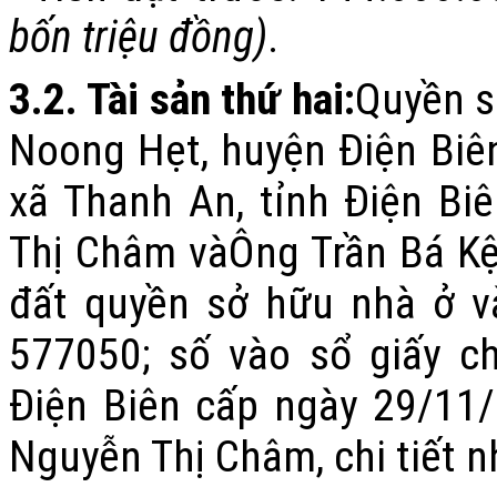
bốn triệu đồng
)
.
3.2.
Tài sản thứ hai:
Quyền s
Noong Hẹt
, huyện Điện Biê
xã Thanh An, tỉnh Điện Biê
Thị Châm và
Ông Trần Bá K
đất quyền sở hữu nhà ở và
577050
; số vào sổ giấy 
Điện Biên
cấp ngày
29/11
Nguyễn Thị Châm
, chi tiết 