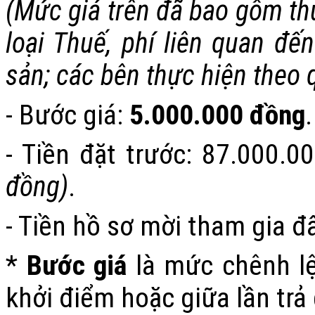
(
Mức giá trên đã bao gồm th
loại Thuế, phí liên quan đế
sản; các bên thực hiện theo 
- Bước giá:
5.000.000
đồng
.
- Tiền đặt trước:
87.000.0
đồng
)
.
-
Tiền hồ sơ
mời
tham gia đấ
*
Bước giá
là mức chênh lệc
khởi điểm hoặc giữa lần trả g