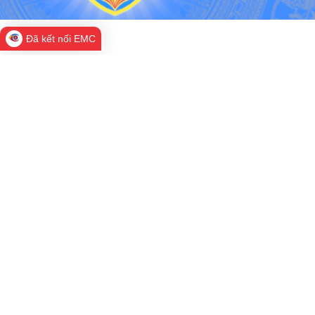
Đã kết nối EMC