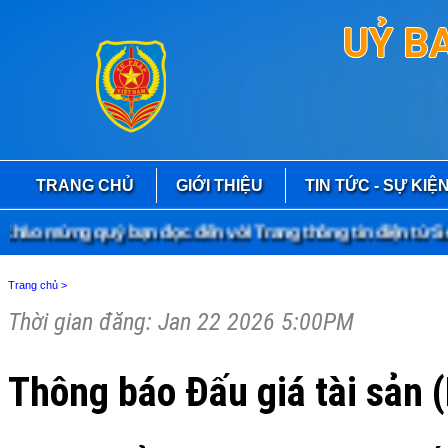
UỶ B
TRANG CHỦ
GIỚI THIỆU
TIN TỨC - SỰ KIỆ
o mừng quý bạn đọc đến với Trang thông tin điện tử Sở 
Trang chủ
>
Thời gian đăng: Jan 22 2026 5:00PM
Thông báo Đấu giá tài sản 