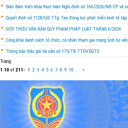
Điện Biên triển khai thực hiện Nghị định số 166/2026/NĐ-CP về x
Quyết định số 1128/QĐ-TTg: Tạo động lực phát triển kinh tế tập 
GIỚI THIỆU VĂN BẢN QUY PHẠM PHÁP LUẬT THÁNG 6/2026
Công khai danh sách tổ chức, cá nhân tham gia mạng lưới tư vấn 
Thông báo Đấu giá tài sản số 175/TB-TTDVĐGTS
Trang:
1
-
10
of
211
<
1
2
3
4
5
6
7
8
9
10
...
>