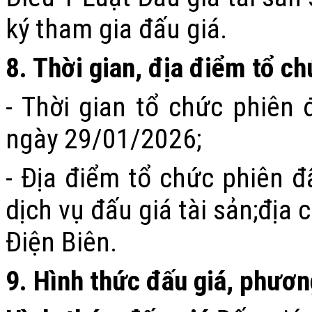
ký tham gia đấu giá
.
8
. Thời gian, địa điểm tổ c
-
Thời gian
tổ chức
phiên
đ
ngày 29/01/2026
;
- Đ
ịa điểm tổ chức
phiên
đấ
dịch vụ đấu giá tài sản
;
đ
ịa c
Điện Biên
.
9
. Hình thức đấu giá, phươn