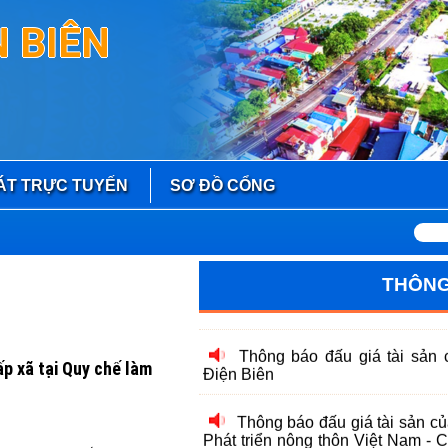
 BIÊN
Thông báo về việc lựa chọn l
Công khai danh sách tổ chức
tư vấn viên pháp luật trên địa bàn 
Thông báo Đấu giá tài sản 
ÁT TRỰC TUYẾN
SƠ ĐỒ CỔNG
Thông báo Đấu giá tài sản 
Thông báo Đấu giá tài sản 
THÔNG
Thông báo đấu giá tài sản 
Điện Biên
Thông báo đấu giá tài sản c
ấp xã tại Quy chế làm
Phát triển nông thôn Việt Nam -
Biên
Thông báo Đấu giá tài sản (