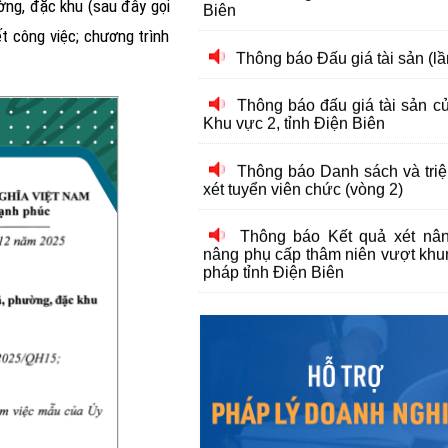
ng, đặc khu (sau đây gọi
ết công việc; chương trình
Thông báo đấu giá tài sản 
Khu vực 2, tỉnh Điện Biên
Thông báo Danh sách và triệu
xét tuyển viên chức (vòng 2)
Thông báo Kết quả xét nâ
nâng phụ cấp thâm niên vượt khu
pháp tỉnh Điện Biên
Thông báo Về việc tuyển dụ
2024
Thông báo Kết quả xét nâ
nâng phụ cấp thâm niên nghề đợ
tỉnh Điện Biên
Thông báo Danh sách và triệu
xét tuyển viên chức (Vòng 2)