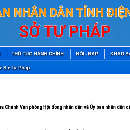
AN NHÂN DÂN TỈNH ĐIỆN
SỞ TƯ PHÁP
N
THỦ TỤC HÀNH CHÍNH
HỎI - ĐÁP
KHẢO S
ở Tư Pháp
 của Chánh Văn phòng Hội đồng nhân dân và Ủy ban nhân dân c