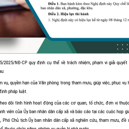
315/2025/NĐ-CP quy định cụ thể về
trách nhiệm, phạm vi giải quyế
au:
m vụ, quyền hạn của Văn phòng trong tham mưu, giúp việc, phục vụ 
định pháp luật.
theo dõi tình hình hoạt động của các cơ quan, tổ chức, đơn vị thuộ
ành viên của Ủy ban nhân dân cấp xã và báo cáo tại các cuộc họp g
ch, Phó Chủ tịch Ủy ban nhân dân cấp xã nghiên cứu, tham mưu, đề
 thể thuộc chức năng, nhiệm vụ quản lý nhà nước.