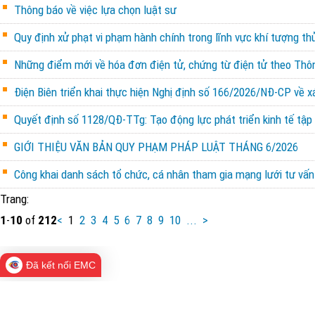
Thông báo về việc lựa chọn luật sư
Quy định xử phạt vi phạm hành chính trong lĩnh vực khí tượng th
Những điểm mới về hóa đơn điện tử, chứng từ điện tử theo Th
Điện Biên triển khai thực hiện Nghị định số 166/2026/NĐ-CP về x
Quyết định số 1128/QĐ-TTg: Tạo động lực phát triển kinh tế tập 
GIỚI THIỆU VĂN BẢN QUY PHẠM PHÁP LUẬT THÁNG 6/2026
Công khai danh sách tổ chức, cá nhân tham gia mạng lưới tư vấn 
Trang:
1
-
10
of
212
<
1
2
3
4
5
6
7
8
9
10
...
>
Đã kết nối EMC