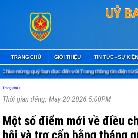
UỶ B
TRANG CHỦ
GIỚI THIỆU
TIN TỨC - SỰ KIỆ
ào mừng quý bạn đọc đến với Trang thông tin điện tử Sở 
Trang chủ
>
Thời gian đăng: May 20 2026 5:00PM
Một số điểm mới về điều ch
hội và trợ cấp hằng tháng 